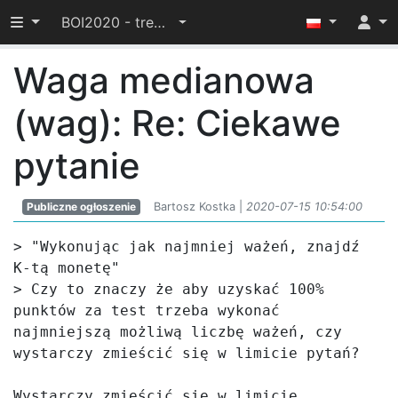
Przełącz widoczność menu
BOI2020 - trening
Waga medianowa
(wag): Re: Ciekawe
pytanie
Publiczne ogłoszenie
Bartosz Kostka |
2020-07-15 10:54:00
> "Wykonując jak najmniej ważeń, znajdź 
K-tą monetę"

> Czy to znaczy że aby uzyskać 100% 
punktów za test trzeba wykonać 
najmniejszą możliwą liczbę ważeń, czy 
wystarczy zmieścić się w limicie pytań?

Wystarczy zmieścić się w limicie.