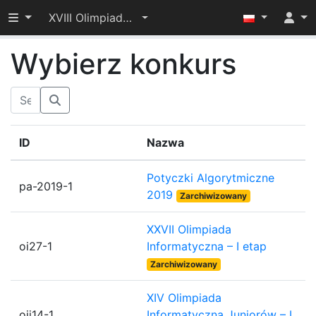
Przełącz widoczność menu
XVIII Olimpiada Informatyczna Juniorów – I etap
Wybierz konkurs
ID
Nazwa
Potyczki Algorytmiczne
pa-2019-1
2019
Zarchiwizowany
XXVII Olimpiada
oi27-1
Informatyczna – I etap
Zarchiwizowany
XIV Olimpiada
oij14-1
Informatyczna Juniorów – I