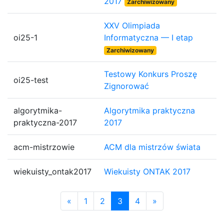
2017
Zarchiwizowany
XXV Olimpiada
oi25-1
Informatyczna — I etap
Zarchiwizowany
Testowy Konkurs Proszę
oi25-test
Zignorować
algorytmika-
Algorytmika praktyczna
praktyczna-2017
2017
acm-mistrzowie
ACM dla mistrzów świata
wiekuisty_ontak2017
Wiekuisty ONTAK 2017
«
1
2
3
4
»