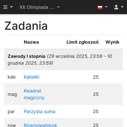
Przełącz widoczność menu
XX Olimpiada Informatyczna Juniorów – I etap
Zadania
Nazwa
Limit zgłoszeń
Wynik
Zawody I stopnia
(29 września 2025, 23:59 - 10
grudnia 2025, 23:59)
kab
Kabelki
25
Kwadrat
mag
25
magiczny
par
Parzysta suma
25
row
Równoległobok
25