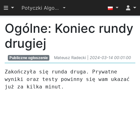
Przełącz widoczność menu
Potyczki Algorytmiczne 2024
Ogólne: Koniec rundy
drugiej
Publiczne ogłoszenie
Mateusz Radecki |
2024-03-14 00:01:00
Zakończyła się runda druga. Prywatne 
wyniki oraz testy powinny się wam ukazać 
już za kilka minut.