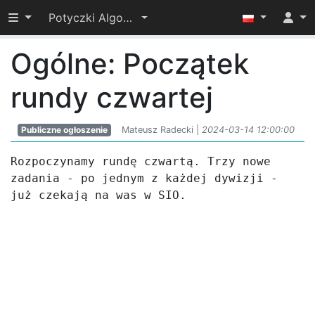
Przełącz widoczność menu
Potyczki Algorytmiczne 2024
Ogólne: Początek
rundy czwartej
Publiczne ogłoszenie
Mateusz Radecki |
2024-03-14 12:00:00
Rozpoczynamy rundę czwartą. Trzy nowe 
zadania - po jednym z każdej dywizji - 
już czekają na was w SIO.