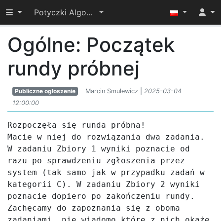
Przełącz widoczność menu
Potyczki Algorytmiczne 2025
Ogólne: Początek
rundy próbnej
Publiczne ogłoszenie
Marcin Smulewicz |
2025-03-04
12:00:00
Rozpoczęła się runda próbna!

Macie w niej do rozwiązania dwa zadania. 
W zadaniu Zbiory 1 wyniki poznacie od 
razu po sprawdzeniu zgłoszenia przez 
system (tak samo jak w przypadku zadań w 
kategorii C). W zadaniu Zbiory 2 wyniki 
poznacie dopiero po zakończeniu rundy. 
Zachęcamy do zapoznania się z oboma 
zadaniami, nie wiadomo które z nich okaże 