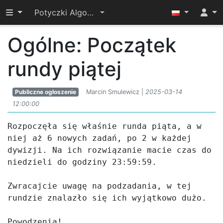
Przełącz widoczność menu
Potyczki Algorytmiczne 2025
Ogólne: Początek
rundy piątej
Publiczne ogłoszenie
Marcin Smulewicz |
2025-03-14
12:00:00
Rozpoczęła się właśnie runda piąta, a w 
niej aż 6 nowych zadań, po 2 w każdej 
dywizji. Na ich rozwiązanie macie czas do 
niedzieli do godziny 23:59:59.  

Zwracajcie uwagę na podzadania, w tej 
rundzie znalazło się ich wyjątkowo dużo.

Powodzenia!