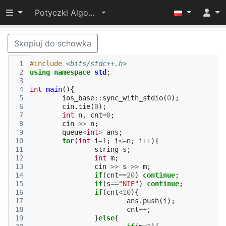
Przełącz widoczność menu
Potyczki Algorytmiczne 2025
Skopiuj do schowka
 1
#include
<bits/stdc++.h>
 2
using
namespace
std
;
 3
 4
int
main
(){
 5
ios_base
::
sync_with_stdio
(
0
);
 6
cin
.
tie
(
0
);
 7
int
n
,
cnt
=
0
;
 8
cin
>>
n
;
 9
queue
<
int
>
ans
;
10
for
(
int
i
=
1
;
i
<=
n
;
i
++
){
11
string
s
;
12
int
m
;
13
cin
>>
s
>>
m
;
14
if
(
cnt
==
20
)
continue
;
15
if
(
s
==
"NIE"
)
continue
;
16
if
(
cnt
<
10
){
17
ans
.
push
(
i
);
18
cnt
++
;
19
}
else
{