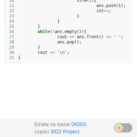
20
if
(
m
<
2
){
21
ans
.
push
(
i
);
22
cnt
++
;
23
}
24
}
25
}
26
while
(
!
ans
.
empty
()){
27
cout
<<
ans
.
front
()
<<
' '
;
28
ans
.
pop
();
29
}
30
cout
<<
'\n'
;
31
}
Działa na bazie
OIOIOI
,
części
SIO2 Project
.