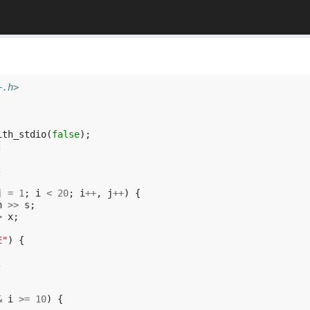
+.h>
ith_stdio
(
false
);
;
;
j
=
1
;
i
<
20
;
i
++
,
j
++
)
{
n
>>
s
;
>
x
;
E"
)
{
;
&
i
>=
10
)
{