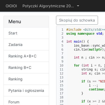
OIOIOI
Potyczki Algorytmiczne 2025
Skopiuj do schowka
Menu
 1
#include
<bits/stdc+
Start
 2
using
namespace
std
;
 3
 4
int
main
()
{
Zadania
 5
ios_base
::
sync_w
 6
cin
.
tie
(
nullptr
)
 7
Ranking A+B+C
 8
int
n
;
cin
>>
n
 9
10
for
(
int
i
=
0
,
Ranking B+C
11
string
s
;
ci
12
int
x
;
cin
>
13
Ranking
14
if
(
s
==
"NI
15
i
--
;
16
continue
Pytania i ogłoszenia
17
}
18
19
if
(
x
>=
2
&
Forum