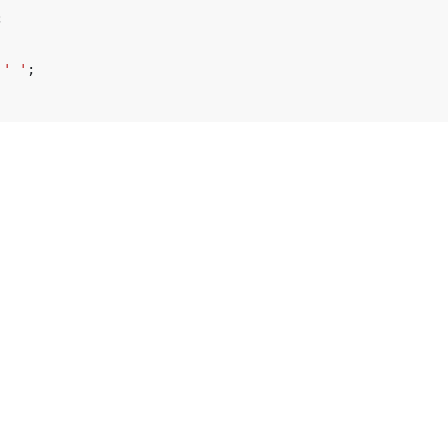
;
' '
;