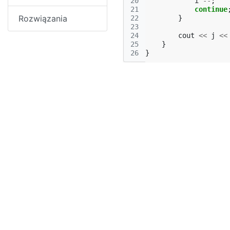
20
i
--
;
21
continue
Rozwiązania
22
}
23
24
cout
<<
j
<<
25
}
26
}