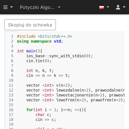
Przełącz widoczność menu
Potyczki Algorytmiczne 2025
Skopiuj do schowka
 1
#include
<bits/stdc++.h>
 2
using
namespace
std
;
 3
 4
int
main
(){
 5
ios_base
::
sync_with_stdio
(
0
);
 6
cin
.
tie
(
0
);
 7
 8
int
n
,
k
,
t
;
 9
cin
>>
n
>>
k
>>
t
;
10
11
vector
<
int
>
v
(
n
+
2
);
12
vector
<
int
>
lewozdalne
(
n
+
2
),
prawozdalne
(
n
+
13
vector
<
int
>
lewostacjonarnie
(
n
+
2
),
prawosta
14
vector
<
int
>
lewofree
(
n
+
2
),
prawofree
(
n
+
2
);
15
16
for
(
int
i
=
1
;
i
<=
n
;
++
i
){
17
char
c
;
18
cin
>>
c
;
19