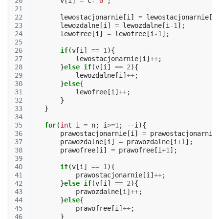
20
v
[
i
]
=
c
-
'0'
;
21
22
lewostacjonarnie
[
i
]
=
lewostacjonarnie
[
i
23
lewozdalne
[
i
]
=
lewozdalne
[
i
-1
];
24
lewofree
[
i
]
=
lewofree
[
i
-1
];
25
26
if
(
v
[
i
]
==
1
){
27
lewostacjonarnie
[
i
]
++
;
28
}
else
if
(
v
[
i
]
==
2
){
29
lewozdalne
[
i
]
++
;
30
}
else
{
31
lewofree
[
i
]
++
;
32
}
33
}
34
35
for
(
int
i
=
n
;
i
>=
1
;
--
i
){
36
prawostacjonarnie
[
i
]
=
prawostacjonarnie
37
prawozdalne
[
i
]
=
prawozdalne
[
i
+
1
];
38
prawofree
[
i
]
=
prawofree
[
i
+
1
];
39
40
if
(
v
[
i
]
==
1
){
41
prawostacjonarnie
[
i
]
++
;
42
}
else
if
(
v
[
i
]
==
2
){
43
prawozdalne
[
i
]
++
;
44
}
else
{
45
prawofree
[
i
]
++
;
46
}