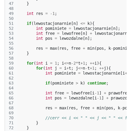
47
}
48
49
int
res
=
-1
;
50
51
if
(
lewostacjonarnie
[
n
]
<=
k
){
52
int
pominiete
=
lewostacjonarnie
[
n
];
53
int
free
=
lewofree
[
n
]
+
lewostacjonarni
54
int
pos
=
lewozdalne
[
n
];
55
56
res
=
max
(
res
,
free
+
min
(
pos
,
k
-
pominie
57
}
58
59
for
(
int
i
=
1
;
i
<=
n
-2
*
t
+
1
;
++
i
){
60
for
(
int
j
=
i
+
t
;
j
<=
n
-
t
+
1
;
++
j
){
61
int
pominiete
=
lewostacjonarnie
[
i
+
t
62
63
if
(
pominiete
>
k
)
continue
;
64
65
int
free
=
lewofree
[
i
-1
]
+
prawofree
66
int
pos
=
lewozdalne
[
i
-1
]
+
prawozda
67
68
res
=
max
(
res
,
free
+
min
(
pos
,
k
-
pom
69
70
//cerr << i << " " << j << " " << fr
71
}
72
}