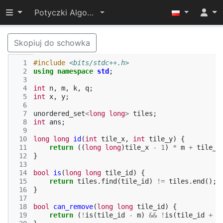
Przełącz widoczność menu
Potyczki Algorytmiczne 2025
Skopiuj do schowka
  1
#include
<bits/stdc++.h>
  2
using
namespace
std
;
  3
  4
int
n
,
m
,
k
,
q
;
  5
int
x
,
y
;
  6
  7
unordered_set
<
long
long
>
tiles
;
  8
int
ans
;
  9
 10
long
long
id
(
int
tile_x
,
int
tile_y
)
{
 11
return
((
long
long
)
tile_x
-
1
)
*
m
+
tile_y
 12
}
 13
 14
bool
is
(
long
long
tile_id
)
{
 15
return
tiles
.
find
(
tile_id
)
!=
tiles
.
end
();
 16
}
 17
 18
bool
can_remove
(
long
long
tile_id
)
{
 19
return
(
!
is
(
tile_id
-
m
)
&&
!
is
(
tile_id
+
m