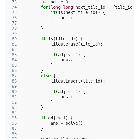
 73
int
adj
=
0
;
 74
for
(
long
long
next_tile_id
:
{
tile_id
-
 75
if
(
is
(
next_tile_id
))
{
 76
adj
++
;
 77
}
 78
}
 79
 80
if
(
is
(
tile_id
))
{
 81
tiles
.
erase
(
tile_id
);
 82
 83
if
(
adj
<=
1
)
{
 84
ans
--
;
 85
}
 86
}
 87
else
{
 88
tiles
.
insert
(
tile_id
);
 89
 90
if
(
adj
<=
1
)
{
 91
ans
++
;
 92
}
 93
}
 94
 95
if
(
adj
>
1
)
{
 96
ans
=
solve
();
 97
}
 98