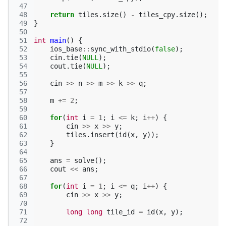
 47
 48
return
tiles
.
size
()
-
tiles_cpy
.
size
();
 49
}
 50
 51
int
main
()
{
 52
ios_base
::
sync_with_stdio
(
false
);
 53
cin
.
tie
(
NULL
);
 54
cout
.
tie
(
NULL
);
 55
 56
cin
>>
n
>>
m
>>
k
>>
q
;
 57
 58
m
+=
2
;
 59
 60
for
(
int
i
=
1
;
i
<=
k
;
i
++
)
{
 61
cin
>>
x
>>
y
;
 62
tiles
.
insert
(
id
(
x
,
y
));
 63
}
 64
 65
ans
=
solve
();
 66
cout
<<
ans
;
 67
 68
for
(
int
i
=
1
;
i
<=
q
;
i
++
)
{
 69
cin
>>
x
>>
y
;
 70
 71
long
long
tile_id
=
id
(
x
,
y
);
 72