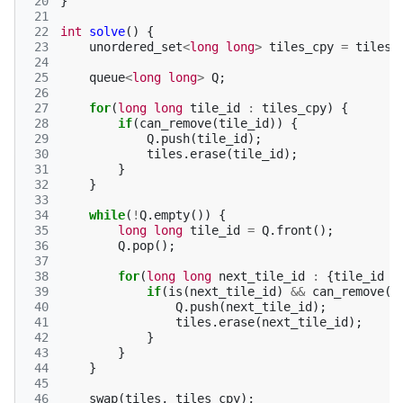
 20
}
 21
 22
int
solve
()
{
 23
unordered_set
<
long
long
>
tiles_cpy
=
tiles
;
 24
 25
queue
<
long
long
>
Q
;
 26
 27
for
(
long
long
tile_id
:
tiles_cpy
)
{
 28
if
(
can_remove
(
tile_id
))
{
 29
Q
.
push
(
tile_id
);
 30
tiles
.
erase
(
tile_id
);
 31
}
 32
}
 33
 34
while
(
!
Q
.
empty
())
{
 35
long
long
tile_id
=
Q
.
front
();
 36
Q
.
pop
();
 37
 38
for
(
long
long
next_tile_id
:
{
tile_id
-
 39
if
(
is
(
next_tile_id
)
&&
can_remove
(
n
 40
Q
.
push
(
next_tile_id
);
 41
tiles
.
erase
(
next_tile_id
);
 42
}
 43
}
 44
}
 45
 46
swap
(
tiles
,
tiles_cpy
);