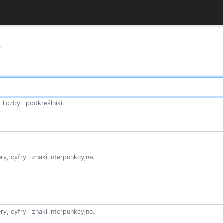
o
 liczby i podkreślniki.
y, cyfry i znaki interpunkcyjne.
y, cyfry i znaki interpunkcyjne.