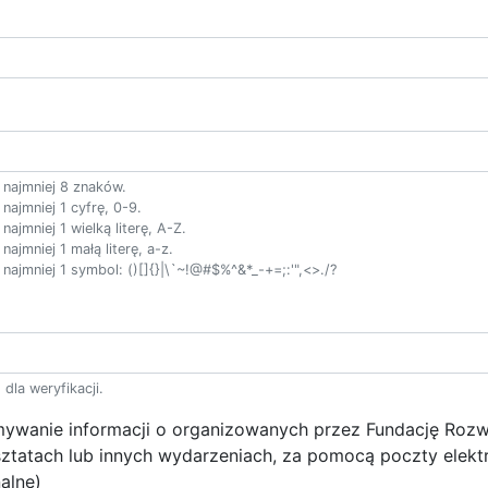
 najmniej 8 znaków.
najmniej 1 cyfrę, 0-9.
ajmniej 1 wielką literę, A-Z.
ajmniej 1 małą literę, a-z.
najmniej 1 symbol: ()[]{}|\`~!@#$%^&*_-+=;:'",<>./?
la weryfikacji.
wanie informacji o organizowanych przez Fundację Rozwo
tatach lub innych wydarzeniach, za pomocą poczty elekt
alne)