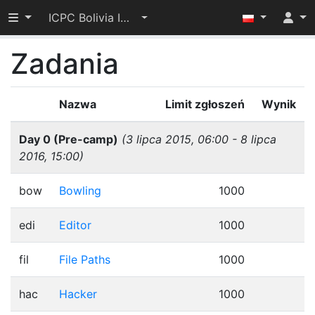
Przełącz widoczność menu
ICPC Bolivia International Winter Camp 2015
Zadania
Nazwa
Limit zgłoszeń
Wynik
Day 0 (Pre-camp)
(3 lipca 2015, 06:00 - 8 lipca
2016, 15:00)
bow
Bowling
1000
edi
Editor
1000
fil
File Paths
1000
hac
Hacker
1000