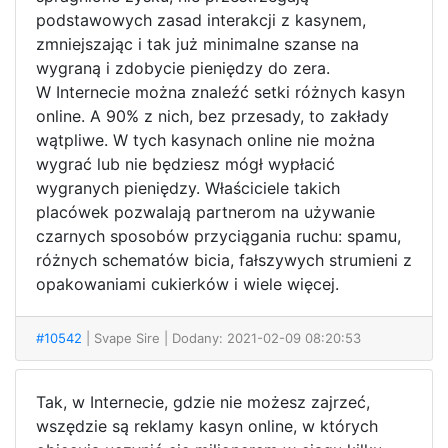
podstawowych zasad interakcji z kasynem,
zmniejszając i tak już minimalne szanse na
wygraną i zdobycie pieniędzy do zera.
W Internecie można znaleźć setki różnych kasyn
online. A 90% z nich, bez przesady, to zakłady
wątpliwe. W tych kasynach online nie można
wygrać lub nie będziesz mógł wypłacić
wygranych pieniędzy. Właściciele takich
placówek pozwalają partnerom na używanie
czarnych sposobów przyciągania ruchu: spamu,
różnych schematów bicia, fałszywych strumieni z
opakowaniami cukierków i wiele więcej.
#10542
| Svape Sire
| Dodany: 2021-02-09 08:20:53
Tak, w Internecie, gdzie nie możesz zajrzeć,
wszędzie są reklamy kasyn online, w których