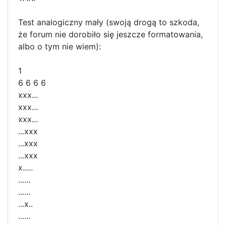
Test analogiczny mały (swoją drogą to szkoda,
że forum nie dorobiło się jeszcze formatowania,
albo o tym nie wiem):
1
6 6 6 6
xxx...
xxx...
xxx...
...xxx
...xxx
...xxx
x.....
......
......
...x..
......