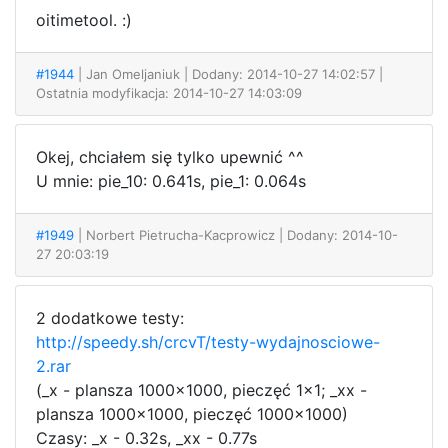
oitimetool. :)
#1944
| Jan Omeljaniuk
| Dodany: 2014-10-27 14:02:57 |
Ostatnia modyfikacja: 2014-10-27 14:03:09
Okej, chciałem się tylko upewnić ^^
U mnie: pie_10: 0.641s, pie_1: 0.064s
#1949
| Norbert Pietrucha-Kacprowicz
| Dodany: 2014-10-
27 20:03:19
2 dodatkowe testy:
http://speedy.sh/crcvT/testy-wydajnosciowe-
2.rar
(_x - plansza 1000x1000, pieczęć 1x1; _xx -
plansza 1000x1000, pieczęć 1000x1000)
Czasy: _x - 0.32s, _xx - 0.77s