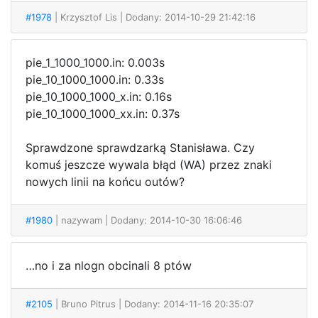
#1978
| Krzysztof Lis
| Dodany: 2014-10-29 21:42:16
pie_1_1000_1000.in: 0.003s
pie_10_1000_1000.in: 0.33s
pie_10_1000_1000_x.in: 0.16s
pie_10_1000_1000_xx.in: 0.37s
Sprawdzone sprawdzarką Stanisława. Czy
komuś jeszcze wywala błąd (WA) przez znaki
nowych linii na końcu outów?
#1980
| nazywam
| Dodany: 2014-10-30 16:06:46
…no i za nlogn obcinali 8 ptów
#2105
| Bruno Pitrus
| Dodany: 2014-11-16 20:35:07