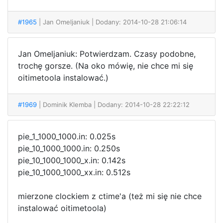
#1965
| Jan Omeljaniuk
| Dodany: 2014-10-28 21:06:14
Jan Omeljaniuk: Potwierdzam. Czasy podobne,
trochę gorsze. (Na oko mówię, nie chce mi się
oitimetoola instalować.)
#1969
| Dominik Klemba
| Dodany: 2014-10-28 22:22:12
pie_1_1000_1000.in: 0.025s
pie_10_1000_1000.in: 0.250s
pie_10_1000_1000_x.in: 0.142s
pie_10_1000_1000_xx.in: 0.512s
mierzone clockiem z ctime'a (też mi się nie chce
instalować oitimetoola)