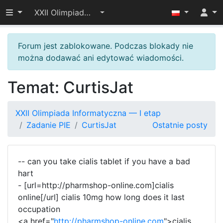
Przełącz widoczność menu
XXII Olimpiada Informatyczna — I etap
Forum jest zablokowane. Podczas blokady nie
można dodawać ani edytować wiadomości.
Temat: CurtisJat
XXII Olimpiada Informatyczna — I etap
Zadanie PIE
CurtisJat
Ostatnie posty
-- can you take cialis tablet if you have a bad
hart
- [url=http://pharmshop-online.com]cialis
online[/url] cialis 10mg how long does it last
occupation
<a href="
http://pharmshop-online.com
">cialis