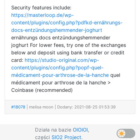
Security features include:
https://masterloop.de/wp-
content/plugins/config.php?pdfkd-ernährungs-
docs-entzündungshemmender-joghurt
ernährungs docs entzündungshemmender
joghurt For lower fees, try one of the exchanges
below and deposit using bank transfer or credit
card:
https://studio-original.com/wp-
content/plugins/config.php?popf-quel-
médicament-pour-arthrose-de-la-hanche
quel
médicament pour arthrose de la hanche >
Coinbase (recommended)
#18078
| melisa moon
| Dodany: 2021-08-25 01:53:39
Działa na bazie
OIOIOI
,
części
SIO2 Project
.