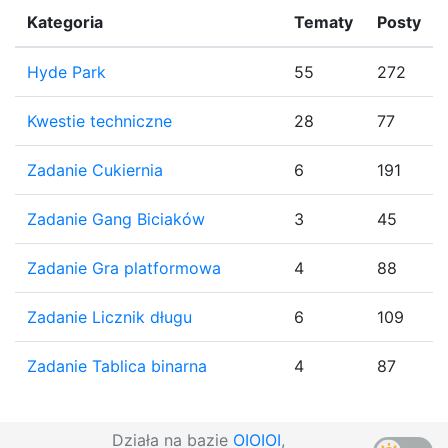
Kategoria
Tematy
Posty
Hyde Park
55
272
Kwestie techniczne
28
77
Zadanie Cukiernia
6
191
Zadanie Gang Biciaków
3
45
Zadanie Gra platformowa
4
88
Zadanie Licznik długu
6
109
Zadanie Tablica binarna
4
87
Działa na bazie
OIOIOI
,