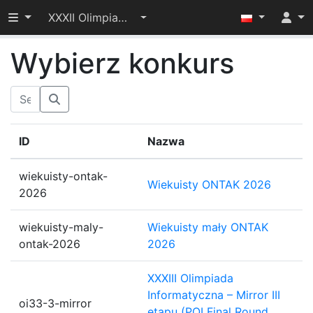
Przełącz widoczność menu
XXXII Olimpiada Informatyczna – I etap
Wybierz konkurs
ID
Nazwa
wiekuisty-ontak-
Wiekuisty ONTAK 2026
2026
wiekuisty-maly-
Wiekuisty mały ONTAK
ontak-2026
2026
XXXIII Olimpiada
Informatyczna – Mirror III
oi33-3-mirror
etapu (POI Final Round