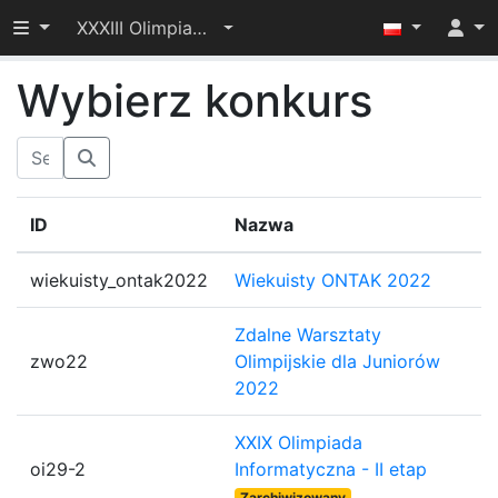
Przełącz widoczność menu
XXXIII Olimpiada Informatyczna – I etap
Wybierz konkurs
ID
Nazwa
wiekuisty_ontak2022
Wiekuisty ONTAK 2022
Zdalne Warsztaty
zwo22
Olimpijskie dla Juniorów
2022
XXIX Olimpiada
oi29-2
Informatyczna - II etap
Zarchiwizowany