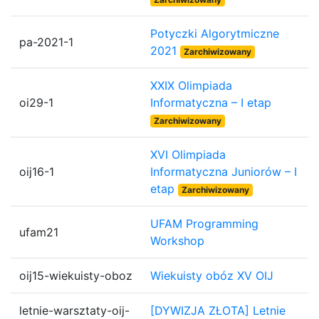
Potyczki Algorytmiczne
pa-2021-1
2021
Zarchiwizowany
XXIX Olimpiada
oi29-1
Informatyczna – I etap
Zarchiwizowany
XVI Olimpiada
oij16-1
Informatyczna Juniorów – I
etap
Zarchiwizowany
UFAM Programming
ufam21
Workshop
oij15-wiekuisty-oboz
Wiekuisty obóz XV OIJ
letnie-warsztaty-oij-
[DYWIZJA ZŁOTA] Letnie