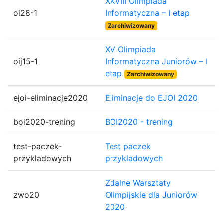
XXVIII Olimpiada
oi28-1
Informatyczna – I etap
Zarchiwizowany
XV Olimpiada
oij15-1
Informatyczna Juniorów – I
etap
Zarchiwizowany
ejoi-eliminacje2020
Eliminacje do EJOI 2020
boi2020-trening
BOI2020 - trening
test-paczek-
Test paczek
przykladowych
przykladowych
Zdalne Warsztaty
zwo20
Olimpijskie dla Juniorów
2020