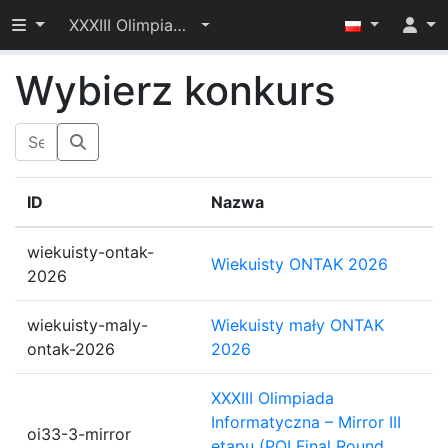
Przełącz widoczność menu
XXXIII Olimpiada Informatyczna – I etap
Wybierz konkurs
ID
Nazwa
wiekuisty-ontak-
Wiekuisty ONTAK 2026
2026
wiekuisty-maly-
Wiekuisty mały ONTAK
ontak-2026
2026
XXXIII Olimpiada
Informatyczna – Mirror III
oi33-3-mirror
etapu (POI Final Round