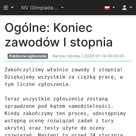
Przełącz widoczność menu
XIV Olimpiada Informatyczna Juniorów – I etap
Ogólne: Koniec
zawodów I stopnia
Publiczne ogłoszenie
Bartosz Kostka |
2020-01-14 00:00:00
Zakończyliśmy właśnie zawody I stopnia! 
Dziękujemy wszystkim za ciężką pracę, w 
tym liczne zgłoszenia.

Teraz wszystkie zgłoszenia zostaną 
sprawdzone pod kątem samodzielności. 
Kiedy zakończymy ten proces, udostępnimy 
wstępną ocenę rozwiązań zadań z tury 
ukrytej oraz testy użyte do oceny 
rozwiązań. Nastąpi to przed 24 stycznia 