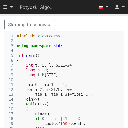
Przełącz widoczność menu
Potyczki Algorytmiczne 2014
Skopiuj do schowka
 1
#include
<iostream>
 2
 3
using
namespace
std
;
 4
 5
int
main
()
 6
{
 7
int
t
,
i
,
l
,
SIZE
=
24
;
 8
long
n
,
d
;
 9
long
fib
[
SIZE
];
10
11
fib
[
0
]
=
fib
[
1
]
=
1
;
12
for
(
i
=
2
;
i
<
SIZE
;
i
++
)
13
fib
[
i
]
=
fib
[
i
-2
]
+
fib
[
i
-1
];
14
cin
>>
t
;
15
while
(
t
--
)
16
{
17
cin
>>
n
;
18
if
(
0
==
n
||
1
==
n
)
19
cout
<<
"TAK"
<<
endl
;