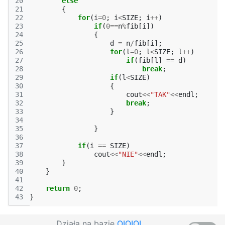
20
else
21
{
22
for
(
i
=
0
;
i
<
SIZE
;
i
++
)
23
if
(
0
==
n
%
fib
[
i
])
24
{
25
d
=
n
/
fib
[
i
];
26
for
(
l
=
0
;
l
<
SIZE
;
l
++
)
27
if
(
fib
[
l
]
==
d
)
28
break
;
29
if
(
l
<
SIZE
)
30
{
31
cout
<<
"TAK"
<<
endl
;
32
break
;
33
}
34
35
}
36
37
if
(
i
==
SIZE
)
38
cout
<<
"NIE"
<<
endl
;
39
}
40
}
41
42
return
0
;
43
}
Działa na bazie
OIOIOI
,