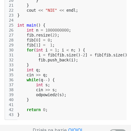
20
}
21
}
22
cout
<<
"NIE"
<<
endl
;
23
}
24
25
int
main
()
{
26
int
n
=
1000000000
;
27
fib
.
resize
(
2
);
28
fib
[
0
]
=
0
;
29
fib
[
1
]
=
1
;
30
for
(
int
i
=
1
;
i
<
n
;
)
{
31
i
=
fib
[
fib
.
size
()
-2
]
+
fib
[
fib
.
size
()
-
32
fib
.
push_back
(
i
);
33
}
34
int
q
;
35
cin
>>
q
;
36
while
(
q
--
)
{
37
int
s
;
38
cin
>>
s
;
39
odpowiedz
(
s
);
40
}
41
42
return
0
;
43
}
Działa na bazie
OIOIOI
,