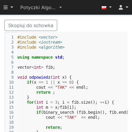
Przełącz widoczność menu
Potyczki Algorytmiczne 2014
Skopiuj do schowka
 1
#include
<vector>
 2
#include
<iostream>
 3
#include
<algorithm>
 4
 5
using
namespace
std
;
 6
 7
vector
<
int
>
fib
;
 8
 9
void
odpowiedz
(
int
x
)
{
10
if
(
x
==
1
||
x
==
0
)
{
11
cout
<<
"TAK"
<<
endl
;
12
return
;
13
}
14
for
(
int
i
=
3
;
i
<
fib
.
size
();
++
i
)
{
15
int
m
=
x
/
fib
[
i
];
16
if
(
binary_search
(
fib
.
begin
(),
fib
.
end
()
17
cout
<<
"TAK"
<<
endl
;
18
19
return
;