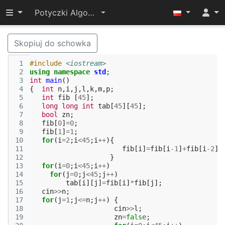
Przełącz widoczność menu
Potyczki Algorytmiczne 2014
Skopiuj do schowka
 1
#include
<iostream>
 2
using
namespace
std
;
 3
int
main
()
 4
{
int
n
,
i
,
j
,
l
,
k
,
m
,
p
;
 5
int
fib
[
45
];
 6
long
long
int
tab
[
45
][
45
];
 7
bool
zn
;
 8
fib
[
0
]
=
0
;
 9
fib
[
1
]
=
1
;
10
for
(
i
=
2
;
i
<
45
;
i
++
){
11
fib
[
i
]
=
fib
[
i
-1
]
+
fib
[
i
-2
];
12
}
13
for
(
i
=
0
;
i
<
45
;
i
++
)
14
for
(
j
=
0
;
j
<
45
;
j
++
)
15
tab
[
i
][
j
]
=
fib
[
i
]
*
fib
[
j
];
16
cin
>>
n
;
17
for
(
j
=
1
;
j
<=
n
;
j
++
)
{
18
cin
>>
l
;
19
zn
=
false
;