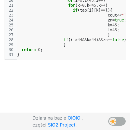
20
for
(
i
=
0
;
i
<
45
;
i
++
)
21
for
(
k
=
0
;
k
<
45
;
k
++
)
22
if
(
tab
[
i
][
k
]
==
l
){
23
cout
<<
"TA
24
zn
=
true
;
25
k
=
45
;
26
i
=
45
;
27
}
28
if
((
i
>
44
&&
k
>
44
)
&&
zn
==
false
)
29
}
30
return
0
;
31
}
Działa na bazie
OIOIOI
,
części
SIO2 Project
.