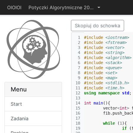
OIOIOI
Potyczki Algorytmiczne 2014
Skopiuj do schowka
 1
#include
<iostream>
 2
#include
<fstream>
 3
#include
<vector>
 4
#include
<string>
 5
#include
<algorithm>
 6
#include
<stack>
 7
#include
<queue>
 8
#include
<set>
 9
#include
<map>
10
#include
<stdlib.h>
11
#include
<time.h>
Menu
12
using
namespace
std
;
13
14
int
main
(){
Start
15
vector
<
int
>
16
fib
.
push_bac
Zadania
17
18
while
(
1
){
19
if
(