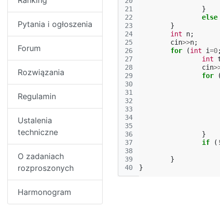
Ranking
20
21
}
22
else
Pytania i ogłoszenia
23
}
24
int
n
;
25
cin
>>
n
;
Forum
26
for
(
int
i
=
0
27
int
28
cin
>
Rozwiązania
29
for
30
31
Regulamin
32
33
34
Ustalenia
35
techniczne
36
}
37
if
(
38
O zadaniach
39
}
rozproszonych
40
}
Harmonogram