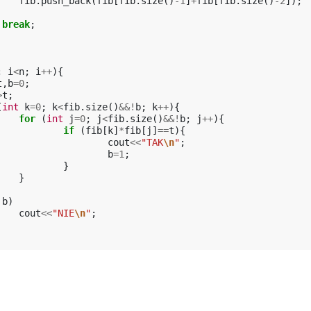
fib
.
push_back
(
fib
[
fib
.
size
()
-1
]
+
fib
[
fib
.
size
()
-2
]);
break
;
;
i
<
n
;
i
++
){
t
,
b
=
0
;
>
t
;
(
int
k
=
0
;
k
<
fib
.
size
()
&&!
b
;
k
++
){
for
(
int
j
=
0
;
j
<
fib
.
size
()
&&!
b
;
j
++
){
if
(
fib
[
k
]
*
fib
[
j
]
==
t
){
cout
<<
"TAK
\n
"
;
b
=
1
;
}
}
!
b
)
cout
<<
"NIE
\n
"
;