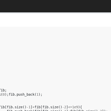
fib
;
k
(
0
);
fib
.
push_back
(
1
);
fib
[
fib
.
size
()
-1
]
+
fib
[
fib
.
size
()
-2
]
<=
1e9
){