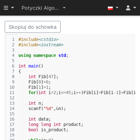
Przełącz widoczność menu
Potyczki Algorytmiczne 2014
Skopiuj do schowka
 1
#include
<cstdio>
 2
#include
<iostream>
 3
 4
using
namespace
std
;
 5
 6
int
main
()
 7
{
 8
int
Fib
[
47
];
 9
Fib
[
0
]
=
0
;
10
Fib
[
1
]
=
1
;
11
for
(
int
i
=
2
;
i
<=
45
;
i
++
)
Fib
[
i
]
=
Fib
[
i
-1
]
+
Fib
[
i
-
12
13
int
n
;
14
scanf
(
"%d"
,
&
n
);
15
16
int
data
;
17
long
long
int
product
;
18
bool
is_product
;
19