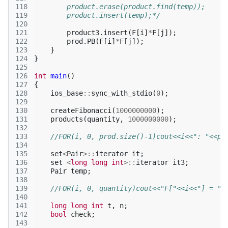
118
        product.erase(product.find(temp));
119
        product.insert(temp);*/
120
121
product3
.
insert
(
F
[
i
]
*
F
[
j
]);
122
prod
.
PB
(
F
[
i
]
*
F
[
j
]);
123
}
124
}
125
126
int
main
()
127
{
128
ios_base
::
sync_with_stdio
(
0
);
129
130
createFibonacci
(
1000000000
);
131
products
(
quantity
,
1000000000
);
132
133
//FOR(i, 0, prod.size()-1)cout<<i<<": "<<pr
134
135
set
<
Pair
>::
iterator
it
;
136
set
<
long
long
int
>::
iterator
it3
;
137
Pair
temp
;
138
139
//FOR(i, 0, quantity)cout<<"F["<<i<<"] = "<
140
141
long
long
int
t
,
n
;
142
bool
check
;
143