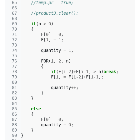
 65
//temp.pr = true;
 66
 67
//product3.clear();
 68
 69
if
(
n
>
0
)
 70
{
 71
F
[
0
]
=
0
;
 72
F
[
1
]
=
1
;
 73
 74
quantity
=
1
;
 75
 76
FOR
(
i
,
2
,
n
)
 77
{
 78
if
(
F
[
i
-2
]
+
F
[
i
-1
]
>
n
)
break
;
 79
F
[
i
]
=
F
[
i
-2
]
+
F
[
i
-1
];
 80
 81
quantity
++
;
 82
}
 83
}
 84
 85
else
 86
{
 87
F
[
0
]
=
0
;
 88
quantity
=
0
;
 89
}
 90
}