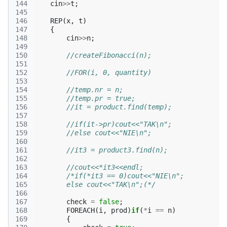
144
cin
>>
t
;
145
146
REP
(
x
,
t
)
147
{
148
cin
>>
n
;
149
150
//createFibonacci(n);
151
152
//FOR(i, 0, quantity)
153
154
//temp.nr = n;
155
//temp.pr = true;
156
//it = product.find(temp);
157
158
//if(it->pr)cout<<"TAK\n";
159
//else cout<<"NIE\n";
160
161
//it3 = product3.find(n);
162
163
//cout<<*it3<<endl;
164
/*if(*it3 == 0)cout<<"NIE\n";
165
        else cout<<"TAK\n";(*/
166
167
check
=
false
;
168
FOREACH
(
i
,
prod
)
if
(
*
i
==
n
)
169
{