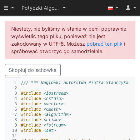
Przełącz widoczność menu
Potyczki Algorytmiczne 2014
Niestety, nie byliśmy w stanie w pełni poprawnie
wyświetlić tego pliku, ponieważ nie jest
zakodowany w UTF-8. Możesz
pobrać ten plik
i
spróbować otworzyć go samodzielnie.
Skopiuj do schowka
  1
/// *** Naglowki autorstwa Piotra Stanczyka
  2
  3
#include
<iostream>
  4
#include
<cstdio>
  5
#include
<vector>
  6
#include
<cmath>
  7
#include
<algorithm>
  8
#include
<ctime>
  9
#include
<fstream>
 10
#include
<set>
 11