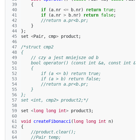
 39
{
 40
if
(
a
.
nr
<=
b
.
nr
)
return
true
;
 41
if
(
a
.
nr
>
b
.
nr
)
return
false
;
 42
//return a.pr<b.pr;
 43
}
 44
};
 45
set
<
Pair
,
cmp
>
product
;
 46
 47
/*struct cmp2
 48
{
 49
    // czy a jest mniejsze od b
 50
    bool operator() (const int &a, const int &b
 51
    {
 52
        if (a <= b) return true;
 53
        if (a > b) return false;
 54
        //return a.pr<b.pr;
 55
    }
 56
};
 57
set <int, cmp2> product2;*/
 58
 59
set
<
long
long
int
>
product3
;
 60
 61
void
createFibonacci
(
long
long
int
n
)
 62
{
 63
//product.clear();
 64
//Pair temp;