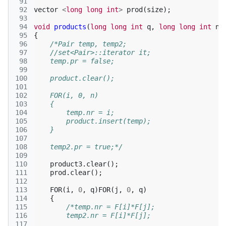
 91
 92
vector
<
long
long
int
>
prod
(
size
);
 93
 94
void
products
(
long
long
int
q
,
long
long
int
n
)
 95
{
 96
/*Pair temp, temp2;
 97
    //set<Pair>::iterator it;
 98
    temp.pr = false;
 99
100
    product.clear();
101
102
    FOR(i, 0, n)
103
    {
104
        temp.nr = i;
105
        product.insert(temp);
106
    }
107
108
    temp2.pr = true;*/
109
110
product3
.
clear
();
111
prod
.
clear
();
112
113
FOR
(
i
,
0
,
q
)
FOR
(
j
,
0
,
q
)
114
{
115
/*temp.nr = F[i]*F[j];
116
        temp2.nr = F[i]*F[j];
117