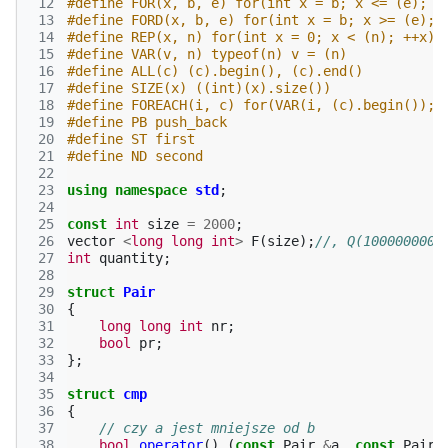
 12
#define FOR(x, b, e) for(int x = b; x <= (e); +
 13
#define FORD(x, b, e) for(int x = b; x >= (e); 
 14
#define REP(x, n) for(int x = 0; x < (n); ++x)
 15
#define VAR(v, n) typeof(n) v = (n)
 16
#define ALL(c) (c).begin(), (c).end()
 17
#define SIZE(x) ((int)(x).size())
 18
#define FOREACH(i, c) for(VAR(i, (c).begin()); 
 19
#define PB push_back
 20
#define ST first
 21
#define ND second
 22
 23
using
namespace
std
;
 24
 25
const
int
size
=
2000
;
 26
vector
<
long
long
int
>
F
(
size
);
//, Q(1000000000
 27
int
quantity
;
 28
 29
struct
Pair
 30
{
 31
long
long
int
nr
;
 32
bool
pr
;
 33
};
 34
 35
struct
cmp
 36
{
 37
// czy a jest mniejsze od b
 38
bool
operator
()
(
const
Pair
&
a
,
const
Pair