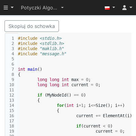
Przełącz widoczność menu
Potyczki Algorytmiczne 2014
Skopiuj do schowka
 1
#include
<stdio.h>
 2
#include
<stdlib.h>
 3
#include
"maklib.h"
 4
#include
"message.h"
 5
 6
 7
int
main
()
 8
{
 9
long
long
int
max
=
0
;
10
long
long
int
current
=
0
;
11
12
if
(
MyNodeId
()
==
0
)
13
{
14
for
(
int
i
=
1
;
i
<=
Size
();
i
++
)
15
{
16
current
+=
ElementAt
(
i
);
17
18
if
(
current
<
0
)
19
current
=
0
;