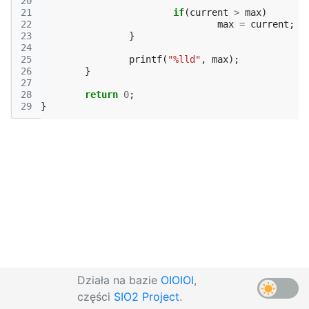
20
21
if
(
current
>
max
)
22
max
=
current
;
23
}
24
25
printf
(
"%lld"
,
max
);
26
}
27
28
return
0
;
29
}
Działa na bazie
OIOIOI
,
części
SIO2 Project
.