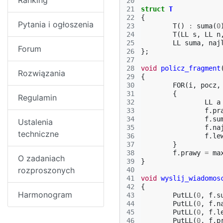
Ranking
20
21
struct
T
22
{
Pytania i ogłoszenia
23
T
()
:
suma
(
0
24
T
(
LL
s
,
LL
n
25
LL
suma
,
naj
Forum
26
};
27
28
void
policz_fragment
Rozwiązania
29
{
30
FOR
(
i
,
pocz
,
31
{
Regulamin
32
LL
a
33
f
.
pr
34
f
.
su
Ustalenia
35
f
.
na
techniczne
36
f
.
le
37
}
38
f
.
prawy
=
ma
O zadaniach
39
}
rozproszonych
40
41
void
wyslij_wiadomos
42
{
Harmonogram
43
PutLL
(
0
,
f
.
s
44
PutLL
(
0
,
f
.
n
45
PutLL
(
0
,
f
.
l
46
PutLL
(
0
,
f
.
p