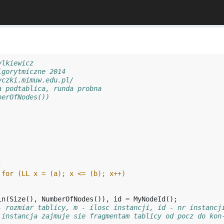
ylkiewicz
lgorytmiczne 2014
yczki.mimuw.edu.pl/
a podtablica, runda probna
berOfNodes())
;
 for (LL x = (a); x <= (b); x++)
in
(
Size
(),
NumberOfNodes
()),
id
=
MyNodeId
();
- rozmiar tablicy, m - ilosc instancji, id - nr instancj
 instancja zajmuje sie fragmentam tablicy od pocz do kon