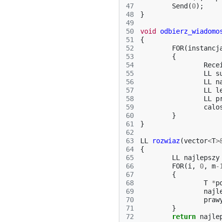
47
Send
(
0
);
48
}
49
50
void
odbierz_wiadomo
51
{
52
FOR
(
instancj
53
{
54
Rece
55
LL
s
56
LL
n
57
LL
l
58
LL
p
59
calo
60
}
61
}
62
63
LL
rozwiaz
(
vector
<
T
>
64
{
65
LL
najlepszy
66
FOR
(
i
,
0
,
m
-
67
{
68
T
*
p
69
najl
70
praw
71
}
72
return
najle