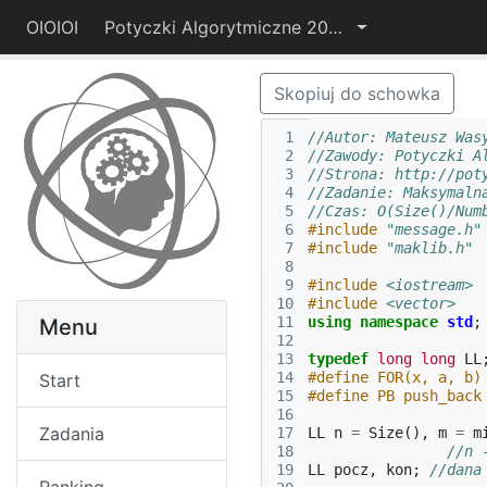
OIOIOI
Potyczki Algorytmiczne 2014
Skopiuj do schowka
 1
//Autor: Mateusz Was
 2
//Zawody: Potyczki A
 3
//Strona: http://pot
 4
//Zadanie: Maksymaln
 5
//Czas: O(Size()/Num
 6
#include
"message.h"
 7
#include
"maklib.h"
 8
 9
#include
<iostream>
10
#include
<vector>
11
using
namespace
std
;
Menu
12
13
typedef
long
long
LL
14
#define FOR(x, a, b)
Start
15
#define PB push_back
16
Zadania
17
LL
n
=
Size
(),
m
=
m
18
//n 
19
LL
pocz
,
kon
;
//dana