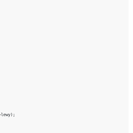
>
lewy
);