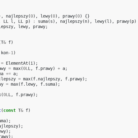
),
najlepszy
(
0
),
lewy
(
0
),
prawy
(
0
)
{}
,
LL
l
,
LL
p
)
:
suma
(
s
),
najlepszy
(
n
),
lewy
(
l
),
prawy
(
p
)
lepszy
,
lewy
,
prawy
;
(
T
&
f
)
kon
-1
)
=
ElementAt
(
i
);
awy
=
max
(
0L
L
,
f
.
prawy
)
+
a
;
ma
+=
a
;
jlepszy
=
max
(
f
.
najlepszy
,
f
.
prawy
);
wy
=
max
(
f
.
lewy
,
f
.
suma
);
x
(
0L
L
,
f
.
prawy
);
c
(
const
T
&
f
)
uma
);
ajlepszy
);
ewy
);
rawy
);