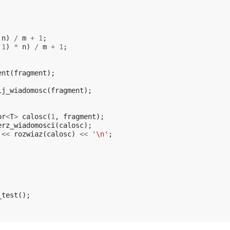
n
)
/
m
+
1
;
1
)
*
n
)
/
m
+
1
;
ent
(
fragment
);
ij_wiadomosc
(
fragment
);
or
<
T
>
calosc
(
1
,
fragment
);
erz_wiadomosci
(
calosc
);
<<
rozwiaz
(
calosc
)
<<
'\n'
;
_test
();