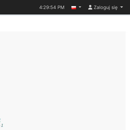
4:29:54 PM
Zaloguj się
i
-1