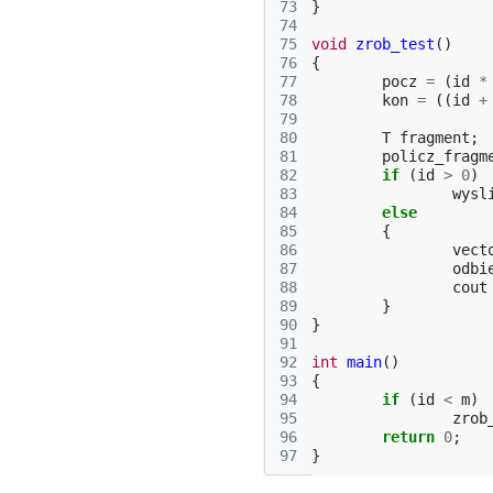
73
}
74
75
void
zrob_test
()
76
{
77
pocz
=
(
id
*
78
kon
=
((
id
+
79
80
T
fragment
;
81
policz_fragm
82
if
(
id
>
0
)
83
wysl
84
else
85
{
86
vect
87
odbi
88
cout
89
}
90
}
91
92
int
main
()
93
{
94
if
(
id
<
m
)
95
zrob
96
return
0
;
97
}