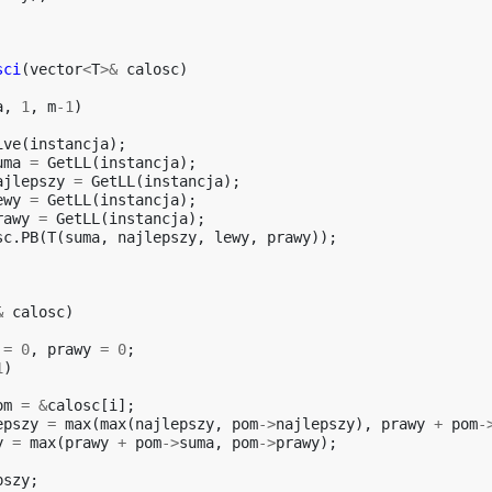
sci
(
vector
<
T
>&
calosc
)
a
,
1
,
m
-1
)
ive
(
instancja
);
uma
=
GetLL
(
instancja
);
ajlepszy
=
GetLL
(
instancja
);
ewy
=
GetLL
(
instancja
);
rawy
=
GetLL
(
instancja
);
sc
.
PB
(
T
(
suma
,
najlepszy
,
lewy
,
prawy
));
&
calosc
)
=
0
,
prawy
=
0
;
1
)
om
=
&
calosc
[
i
];
epszy
=
max
(
max
(
najlepszy
,
pom
->
najlepszy
),
prawy
+
pom
-
y
=
max
(
prawy
+
pom
->
suma
,
pom
->
prawy
);
pszy
;