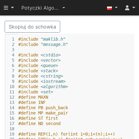
Przełącz widoczność menu
Potyczki Algorytmiczne 2014
Skopiuj do schowka
 1
#include
"maklib.h"
 2
#include
"message.h"
 3
 4
#include
<cstdio>
 5
#include
<vector>
 6
#include
<queue>
 7
#include
<stack>
 8
#include
<cstring>
 9
#include
<iostream>
10
#include
<algorithm>
11
#include
<set>
12
#define MAXN
13
#define INF
14
#define PB push_back
15
#define MP make_pair
16
#define ST first
17
#define ND second
18
19
#define REP(i,n) for(int i=0;i<(n);i++)