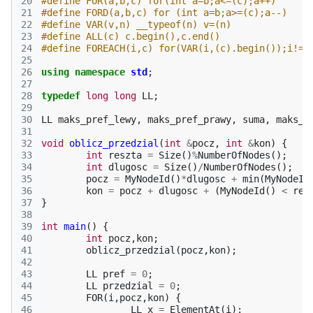
20
#define FOR(a,b,c) for(int a=b;a<=(c);a++)
21
#define FORD(a,b,c) for (int a=b;a>=(c);a--)
22
#define VAR(v,n) __typeof(n) v=(n)
23
#define ALL(c) c.begin(),c.end()
24
#define FOREACH(i,c) for(VAR(i,(c).begin());i!=(
25
26
using
namespace
std
;
27
28
typedef
long
long
LL
;
29
30
LL
maks_pref_lewy
,
maks_pref_prawy
,
suma
,
maks_p
31
32
void
oblicz_przedzial
(
int
&
pocz
,
int
&
kon
)
{
33
int
reszta
=
Size
()
%
NumberOfNodes
();
34
int
dlugosc
=
Size
()
/
NumberOfNodes
();
35
pocz
=
MyNodeId
()
*
dlugosc
+
min
(
MyNodeId
36
kon
=
pocz
+
dlugosc
+
(
MyNodeId
()
<
res
37
}
38
39
int
main
()
{
40
int
pocz
,
kon
;
41
oblicz_przedzial
(
pocz
,
kon
);
42
43
LL
pref
=
0
;
44
LL
przedzial
=
0
;
45
FOR
(
i
,
pocz
,
kon
)
{
46
LL
x
=
ElementAt
(
i
);