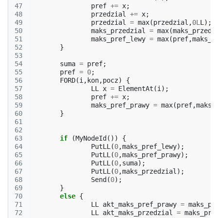
47
pref
+=
x
;
48
przedzial
+=
x
;
49
przedzial
=
max
(
przedzial
,
0L
L
);
50
maks_przedzial
=
max
(
maks_przedz
51
maks_pref_lewy
=
max
(
pref
,
maks_p
52
}
53
54
suma
=
pref
;
55
pref
=
0
;
56
FORD
(
i
,
kon
,
pocz
)
{
57
LL
x
=
ElementAt
(
i
);
58
pref
+=
x
;
59
maks_pref_prawy
=
max
(
pref
,
maks_
60
}
61
62
63
if
(
MyNodeId
())
{
64
PutLL
(
0
,
maks_pref_lewy
);
65
PutLL
(
0
,
maks_pref_prawy
);
66
PutLL
(
0
,
suma
);
67
PutLL
(
0
,
maks_przedzial
);
68
Send
(
0
);
69
}
70
else
{
71
LL
akt_maks_pref_prawy
=
maks_pr
72
LL
akt_maks_przedzial
=
maks_prz