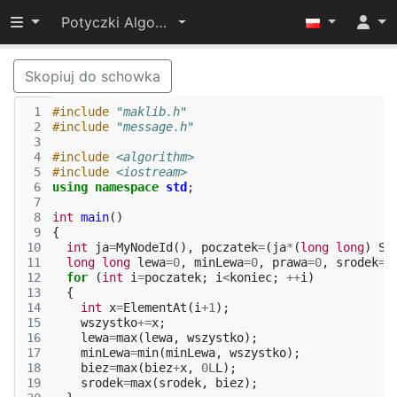
Przełącz widoczność menu
Potyczki Algorytmiczne 2014
Skopiuj do schowka
 1
#include
"maklib.h"
 2
#include
"message.h"
 3
 4
#include
<algorithm>
 5
#include
<iostream>
 6
using
namespace
std
;
 7
 8
int
main
()
 9
{
10
int
ja
=
MyNodeId
(),
poczatek
=
(
ja
*
(
long
long
)
Si
11
long
long
lewa
=
0
,
minLewa
=
0
,
prawa
=
0
,
srodek
=
0
12
for
(
int
i
=
poczatek
;
i
<
koniec
;
++
i
)
13
{
14
int
x
=
ElementAt
(
i
+
1
);
15
wszystko
+=
x
;
16
lewa
=
max
(
lewa
,
wszystko
);
17
minLewa
=
min
(
minLewa
,
wszystko
);
18
biez
=
max
(
biez
+
x
,
0L
L
);
19
srodek
=
max
(
srodek
,
biez
);