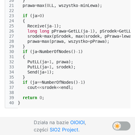
20
}
21
prawa
=
max
(
0L
L
,
wszystko
-
minLewa
);
22
23
if
(
ja
>
0
)
24
{
25
Receive
(
ja
-1
);
26
long
long
pPrawa
=
GetLL
(
ja
-1
),
pSrodek
=
GetLL
(
27
srodek
=
max
(
pSrodek
,
max
(
srodek
,
pPrawa
+
lewa
)
28
prawa
=
max
(
prawa
,
wszystko
+
pPrawa
);
29
}
30
if
(
ja
<
NumberOfNodes
()
-1
)
31
{
32
PutLL
(
ja
+
1
,
prawa
);
33
PutLL
(
ja
+
1
,
srodek
);
34
Send
(
ja
+
1
);
35
}
36
if
(
ja
==
NumberOfNodes
()
-1
)
37
cout
<<
srodek
<<
endl
;
38
39
return
0
;
40
}
Działa na bazie
OIOIOI
,
części
SIO2 Project
.