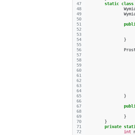
47
static
class
48
Wymi
49
Wymi
50
51
publ
52
53
54
}
55
56
Pros
57
58
59
60
61
62
63
64
65
}
66
67
publ
68
69
}
70
}
71
private
stat
72
int