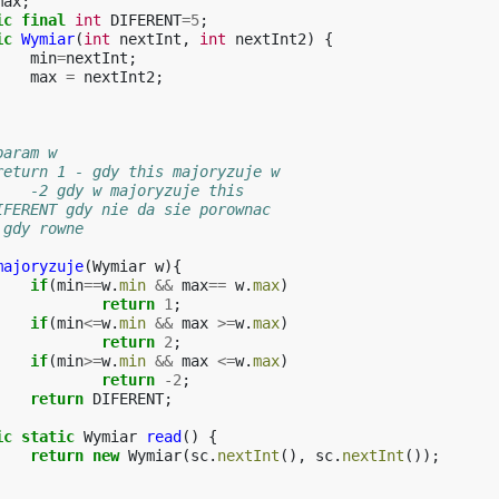
max
;
ic
final
int
DIFERENT
=
5
;
ic
Wymiar
(
int
nextInt
,
int
nextInt2
)
{
min
=
nextInt
;
max
=
nextInt2
;
@param w
 @return 1 - gdy this majoryzuje w
		 * 	-2 gdy w majoryzuje this
 DIFERENT gdy nie da sie porownac
0 gdy rowne
majoryzuje
(
Wymiar
w
){
if
(
min
==
w
.
min
&&
max
==
w
.
max
)
return
1
;
if
(
min
<=
w
.
min
&&
max
>=
w
.
max
)
return
2
;
if
(
min
>=
w
.
min
&&
max
<=
w
.
max
)
return
-
2
;
return
DIFERENT
;
ic
static
Wymiar
read
()
{
return
new
Wymiar
(
sc
.
nextInt
(),
sc
.
nextInt
());