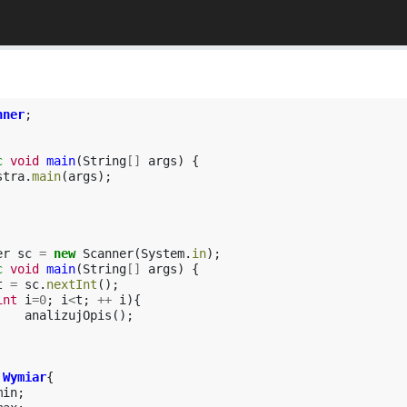
nner
;
c
void
main
(
String
[]
args
)
{
stra
.
main
(
args
);
er
sc
=
new
Scanner
(
System
.
in
);
c
void
main
(
String
[]
args
)
{
t
=
sc
.
nextInt
();
int
i
=
0
;
i
<
t
;
++
i
){
analizujOpis
();
Wymiar
{
min
;