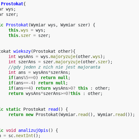
Prostokat
{
ar
wys
;
ar
szer
;
ic
Prostokat
(
Wymiar
wys
,
Wymiar
szer
)
{
this
.
wys
=
wys
;
this
.
szer
=
szer
;
tokat
wiekszy
(
Prostokat
other
){
int
wysAns
=
wys
.
majoryzuje
(
other
.
wys
);
int
szerAns
=
szer
.
majoryzuje
(
other
.
szer
);
//gdy jeden z nich nie jest majoranta 
int
ans
=
wysAns
*
szerAns
;
if
(
ans
%
5
==
0
)
return
null
;
if
(
ans
==-
4
)
return
null
;
if
(
ans
==
4
)
return
wysAns
>
0
?
this
:
other
;
return
wysAns
*
szerAns
>=
0
?
this
:
other
;
ic
static
Prostokat
read
()
{
return
new
Prostokat
(
Wymiar
.
read
(),
Wymiar
.
read
());
ic
void
analizujOpis
()
{
n
=
sc
.
nextInt
();