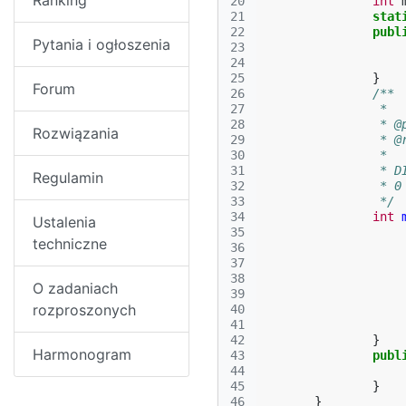
Ranking
20
int
21
stat
22
publ
Pytania i ogłoszenia
23
24
25
}
Forum
26
/**
27
		 * 
28
		 * 
Rozwiązania
29
		 *
30
31
		 *
Regulamin
32
		 * 
33
		 */
34
int
Ustalenia
35
techniczne
36
37
38
O zadaniach
39
rozproszonych
40
41
42
}
Harmonogram
43
publ
44
45
}
46
}