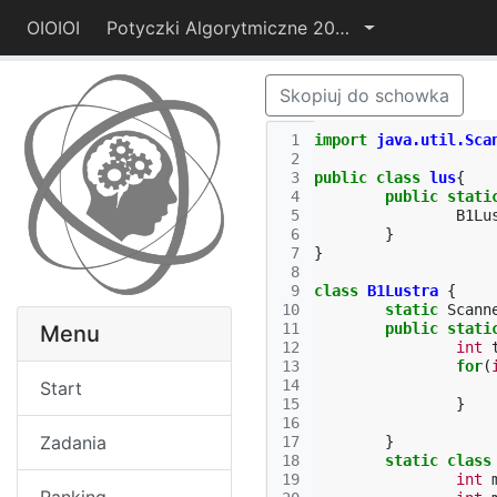
OIOIOI
Potyczki Algorytmiczne 2014
Skopiuj do schowka
 1
import
java.util.Sca
 2
 3
public
class
lus
{
 4
public
stati
 5
B1Lu
 6
}
 7
}
 8
 9
class
B1Lustra
{
10
static
Scann
11
public
stati
Menu
12
int
13
for
(
14
Start
15
}
16
Zadania
17
}
18
static
class
19
int