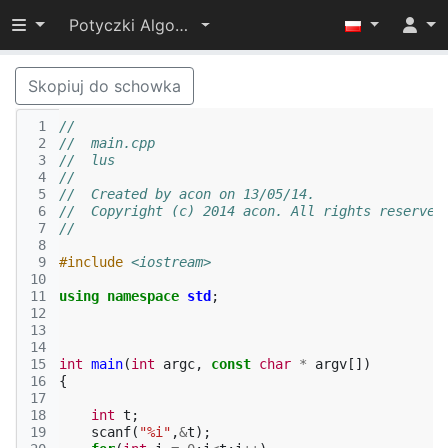
Przełącz widoczność menu
Potyczki Algorytmiczne 2014
Skopiuj do schowka
 1
//
 2
//  main.cpp
 3
//  lus
 4
//
 5
//  Created by acon on 13/05/14.
 6
//  Copyright (c) 2014 acon. All rights reserved
 7
//
 8
 9
#include
<iostream>
10
11
using
namespace
std
;
12
13
14
15
int
main
(
int
argc
,
const
char
*
argv
[])
16
{
17
18
int
t
;
19
scanf
(
"%i"
,
&
t
);