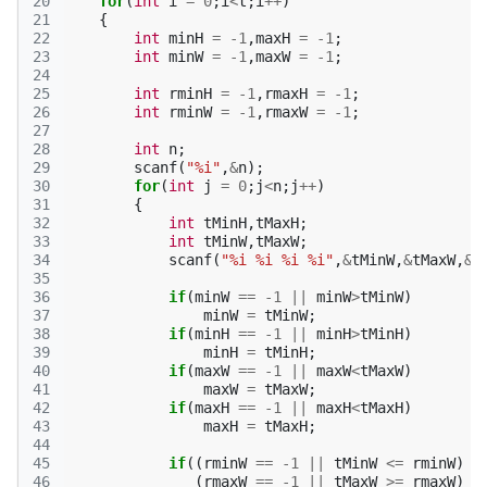
20
for
(
int
i
=
0
;
i
<
t
;
i
++
)
21
{
22
int
minH
=
-1
,
maxH
=
-1
;
23
int
minW
=
-1
,
maxW
=
-1
;
24
25
int
rminH
=
-1
,
rmaxH
=
-1
;
26
int
rminW
=
-1
,
rmaxW
=
-1
;
27
28
int
n
;
29
scanf
(
"%i"
,
&
n
);
30
for
(
int
j
=
0
;
j
<
n
;
j
++
)
31
{
32
int
tMinH
,
tMaxH
;
33
int
tMinW
,
tMaxW
;
34
scanf
(
"%i %i %i %i"
,
&
tMinW
,
&
tMaxW
,
&
t
35
36
if
(
minW
==
-1
||
minW
>
tMinW
)
37
minW
=
tMinW
;
38
if
(
minH
==
-1
||
minH
>
tMinH
)
39
minH
=
tMinH
;
40
if
(
maxW
==
-1
||
maxW
<
tMaxW
)
41
maxW
=
tMaxW
;
42
if
(
maxH
==
-1
||
maxH
<
tMaxH
)
43
maxH
=
tMaxH
;
44
45
if
((
rminW
==
-1
||
tMinW
<=
rminW
)
&
46
(
rmaxW
==
-1
||
tMaxW
>=
rmaxW
)
&