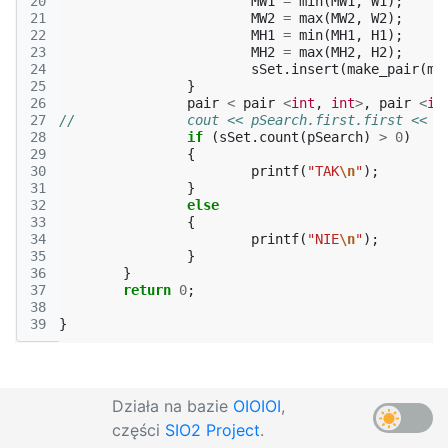
20
MW1
=
min
(
MW1
,
W1
);
21
MW2
=
max
(
MW2
,
W2
);
22
MH1
=
min
(
MH1
,
H1
);
23
MH2
=
max
(
MH2
,
H2
);
24
sSet
.
insert
(
make_pair
(
ma
25
}
26
pair
<
pair
<
int
,
int
>
,
pair
<
in
27
//		cout << pSearch.first.first <
28
if
(
sSet
.
count
(
pSearch
)
>
0
)
29
{
30
printf
(
"TAK
\n
"
);
31
}
32
else
33
{
34
printf
(
"NIE
\n
"
);
35
}
36
}
37
return
0
;
38
39
}
Działa na bazie
OIOIOI
,
części
SIO2 Project
.