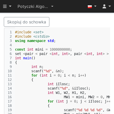
Przełącz widoczność menu
Potyczki Algorytmiczne 2014
Skopiuj do schowka
 1
#include
<set>
 2
#include
<cstdio>
 3
using
namespace
std
;
 4
 5
const
int
mini
=
1000000000
;
 6
set
<
pair
<
pair
<
int
,
int
>
,
pair
<
int
,
int
>
>
>
 7
int
main
()
 8
{
 9
int
n
;
10
scanf
(
"%d"
,
&
n
);
11
for
(
int
i
=
0
;
i
<
n
;
i
++
)
12
{
13
int
iIlosc
;
14
scanf
(
"%d"
,
&
iIlosc
);
15
int
W1
,
W2
,
H1
,
H2
,
16
MW1
=
mini
,
MW2
=
0
,
MH1
17
for
(
int
j
=
0
;
j
<
iIlosc
;
j
++
)
18
{
19
scanf
(
"%d %d %d %d"
,
&
W1