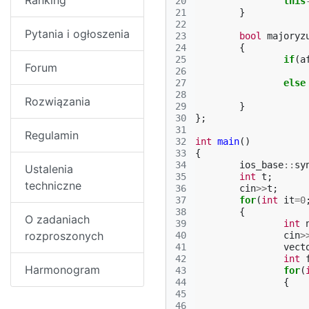
Ranking
20
this
21
}
22
Pytania i ogłoszenia
23
bool
majoryz
24
{
25
if
(
a
Forum
26
27
else
28
Rozwiązania
29
}
30
};
31
Regulamin
32
int
main
()
33
{
34
ios_base
::
sy
Ustalenia
35
int
t
;
techniczne
36
cin
>>
t
;
37
for
(
int
it
=
0
38
{
O zadaniach
39
int
rozproszonych
40
cin
>
41
vect
42
int
Harmonogram
43
for
(
44
{
45
46