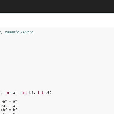
r, zadanie LUStro
f
,
int
al
,
int
bf
,
int
bl
)
->
af
=
af
;
->
al
=
al
;
->
bf
=
bf
;