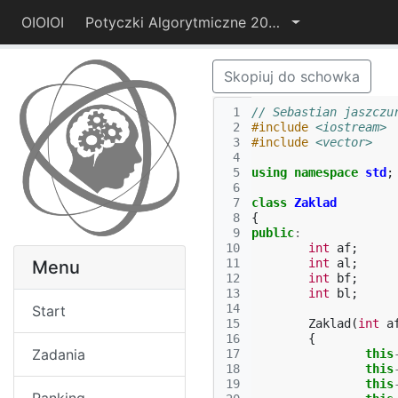
OIOIOI
Potyczki Algorytmiczne 2014
Skopiuj do schowka
 1
// Sebastian jaszczu
 2
#include
<iostream>
 3
#include
<vector>
 4
 5
using
namespace
std
;
 6
 7
class
Zaklad
 8
{
 9
public
:
10
int
af
;
11
int
al
;
Menu
12
int
bf
;
13
int
bl
;
14
Start
15
Zaklad
(
int
a
16
{
Zadania
17
this
18
this
19
this