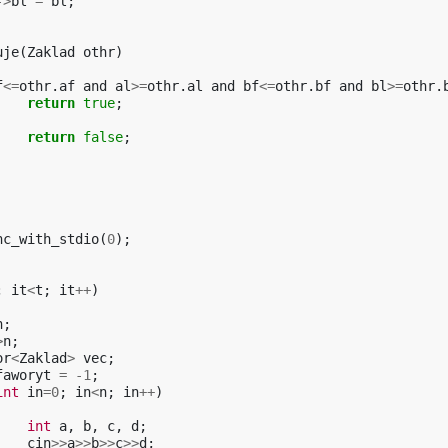
->
bl
=
bl
;
uje
(
Zaklad
othr
)
f
<=
othr
.
af
and
al
>=
othr
.
al
and
bf
<=
othr
.
bf
and
bl
>=
othr
.
return
true
;
return
false
;
nc_with_stdio
(
0
);
;
it
<
t
;
it
++
)
n
;
>
n
;
or
<
Zaklad
>
vec
;
faworyt
=
-1
;
int
in
=
0
;
in
<
n
;
in
++
)
int
a
,
b
,
c
,
d
;
cin
>>
a
>>
b
>>
c
>>
d
;