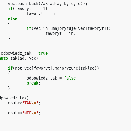
vec
.
push_back
(
Zaklad
(
a
,
b
,
c
,
d
));
if
(
faworyt
==
-1
)
faworyt
=
in
;
else
{
if
(
vec
[
in
].
majoryzuje
(
vec
[
faworyt
]))
faworyt
=
in
;
}
odpowiedz_tak
=
true
;
auto
zaklad
:
vec
)
if
(
not
vec
[
faworyt
].
majoryzuje
(
zaklad
))
{
odpowiedz_tak
=
false
;
break
;
}
dpowiedz_tak
)
cout
<<
"TAK
\n
"
;
cout
<<
"NIE
\n
"
;