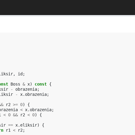
liksir
,
id
;
onst
Boss
&
x
)
const
{
ksir
-
obrazenia
;
liksir
-
x
.
obrazenia
;
&&
r2
>=
0
)
{
brazenia
<
x
.
obrazenia
;
1
<
0
&&
r2
<
0
)
{
sir
==
x
.
eliksir
)
{
rn
r1
<
r2
;