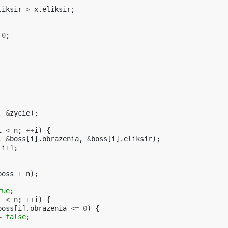
liksir
>
x
.
eliksir
;
0
;
,
&
zycie
);
i
<
n
;
++
i
)
{
,
&
boss
[
i
].
obrazenia
,
&
boss
[
i
].
eliksir
);
i
+
1
;
boss
+
n
);
rue
;
i
<
n
;
++
i
)
{
boss
[
i
].
obrazenia
<=
0
)
{
=
false
;