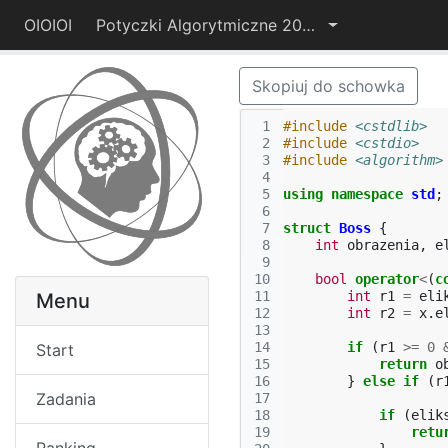
OIOIOI
Potyczki Algorytmiczne 2014
Skopiuj do schowka
 1
#include
<cstdlib>
 2
#include
<cstdio>
 3
#include
<algorithm>
 4
 5
using
namespace
std
;
 6
 7
struct
Boss
{
 8
int
obrazenia
,
e
 9
10
bool
operator
<
(
c
11
int
r1
=
eli
Menu
12
int
r2
=
x
.
e
13
14
if
(
r1
>=
0
Start
15
return
o
16
}
else
if
(
r
Zadania
17
18
if
(
elik
19
retu