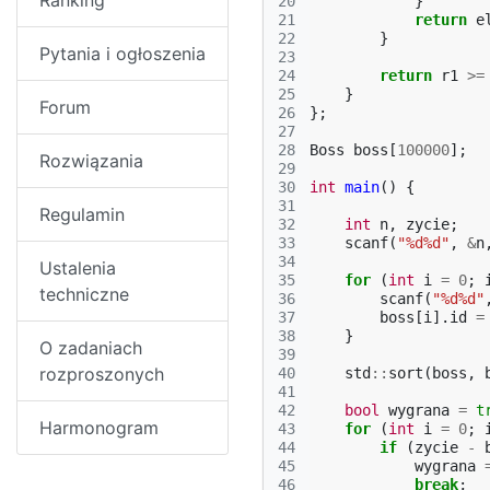
Ranking
20
}
21
return
e
22
}
Pytania i ogłoszenia
23
24
return
r1
>=
25
}
Forum
26
};
27
28
Boss
boss
[
100000
];
Rozwiązania
29
30
int
main
()
{
31
Regulamin
32
int
n
,
zycie
;
33
scanf
(
"%d%d"
,
&
n
34
Ustalenia
35
for
(
int
i
=
0
;
techniczne
36
scanf
(
"%d%d"
37
boss
[
i
].
id
=
38
}
O zadaniach
39
rozproszonych
40
std
::
sort
(
boss
,
41
42
bool
wygrana
=
t
Harmonogram
43
for
(
int
i
=
0
;
44
if
(
zycie
-
45
wygrana
46
break
;