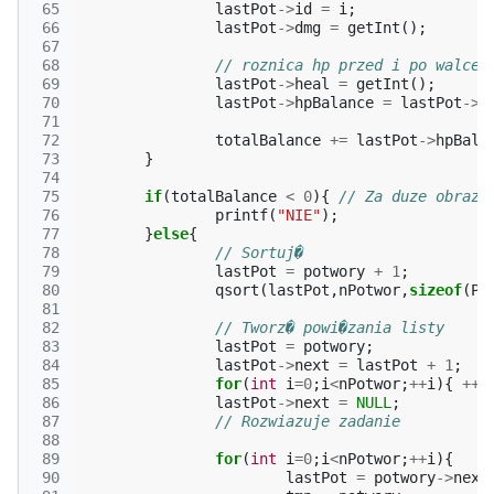
 65
lastPot
->
id
=
i
;
 66
lastPot
->
dmg
=
getInt
();
 67
 68
// roznica hp przed i po walce
 69
lastPot
->
heal
=
getInt
();
 70
lastPot
->
hpBalance
=
lastPot
->
h
 71
 72
totalBalance
+=
lastPot
->
hpBala
 73
}
 74
 75
if
(
totalBalance
<
0
){
// Za duze obraze
 76
printf
(
"NIE"
);
 77
}
else
{
 78
// Sortuj�
 79
lastPot
=
potwory
+
1
;
 80
qsort
(
lastPot
,
nPotwor
,
sizeof
(
Po
 81
 82
// Tworz� powi�zania listy
 83
lastPot
=
potwory
;
 84
lastPot
->
next
=
lastPot
+
1
;
 85
for
(
int
i
=
0
;
i
<
nPotwor
;
++
i
){
++
l
 86
lastPot
->
next
=
NULL
;
 87
// Rozwiazuje zadanie
 88
 89
for
(
int
i
=
0
;
i
<
nPotwor
;
++
i
){
 90
lastPot
=
potwory
->
next