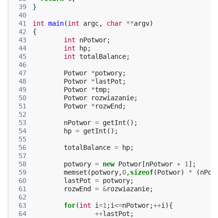
 39
}
 40
 41
int
main
(
int
argc
,
char
**
argv
)
 42
{
 43
int
nPotwor
;
 44
int
hp
;
 45
int
totalBalance
;
 46
 47
Potwor
*
potwory
;
 48
Potwor
*
lastPot
;
 49
Potwor
*
tmp
;
 50
Potwor
rozwiazanie
;
 51
Potwor
*
rozwEnd
;
 52
 53
nPotwor
=
getInt
();
 54
hp
=
getInt
();
 55
 56
totalBalance
=
hp
;
 57
 58
potwory
=
new
Potwor
[
nPotwor
+
1
];
 59
memset
(
potwory
,
0
,
sizeof
(
Potwor
)
*
(
nPot
 60
lastPot
=
potwory
;
 61
rozwEnd
=
&
rozwiazanie
;
 62
 63
for
(
int
i
=
1
;
i
<=
nPotwor
;
++
i
){
 64
++
lastPot
;