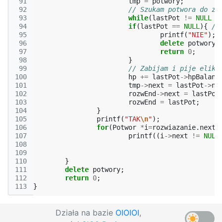
 91
tmp
=
potwory
;
 92
// Szukam potwora do za
 93
while
(
lastPot
!=
NULL
&
 94
if
(
lastPot
==
NULL
){
//
 95
printf
(
"NIE"
);
 96
delete
potwory
;
 97
return
0
;
 98
}
 99
// Zabijam i pije eliks
100
hp
+=
lastPot
->
hpBalanc
101
tmp
->
next
=
lastPot
->
ne
102
rozwEnd
->
next
=
lastPot
103
rozwEnd
=
lastPot
;
104
}
105
printf
(
"TAK
\n
"
);
106
for
(
Potwor
*
i
=
rozwiazanie
.
next
;
107
printf
((
i
->
next
!=
NULL
108
109
110
}
111
delete
potwory
;
112
return
0
;
113
}
Działa na bazie
OIOIOI
,