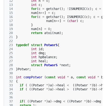
 12
int
n
=
0
;
 13
int
c
;
 14
for
(
c
=
getchar
();
!
ISNUMERIC
(
c
);
c
=
g
 15
num
[
n
++
]
=
c
;
 16
for
(
c
=
getchar
();
ISNUMERIC
(
c
);
c
=
ge
 17
num
[
n
++
]
=
(
char
)
c
;
 18
}
 19
num
[
n
]
=
0
;
 20
return
atoi
(
num
);
 21
}
 22
 23
typedef
struct
PotworS
{
 24
int
id
;
 25
int
dmg
;
 26
int
hpBalance
;
 27
int
heal
;
 28
struct
PotworS
*
next
;
 29
}
Potwor
;
 30
 31
int
compPotwor
(
const
void
*
a
,
const
void
*
b
)
 32
{
 33
if
(
((
Potwor
*
)
a
)
->
heal
<
((
Potwor
*
)
b
)
->
he
 34
if
(
((
Potwor
*
)
a
)
->
heal
>
((
Potwor
*
)
b
)
->
he
 35
 36
 37
if
(
((
Potwor
*
)
a
)
->
dmg
<
((
Potwor
*
)
b
)
->
dmg
)
 38
return
1
;