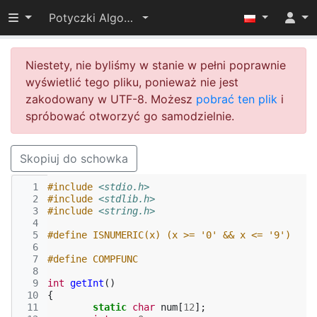
Przełącz widoczność menu
Potyczki Algorytmiczne 2014
Niestety, nie byliśmy w stanie w pełni poprawnie
wyświetlić tego pliku, ponieważ nie jest
zakodowany w UTF-8. Możesz
pobrać ten plik
i
spróbować otworzyć go samodzielnie.
Skopiuj do schowka
  1
#include
<stdio.h>
  2
#include
<stdlib.h>
  3
#include
<string.h>
  4
  5
#define ISNUMERIC(x) (x >= '0' && x <= '9')
  6
  7
#define COMPFUNC
  8
  9
int
getInt
()
 10
{
 11
static
char
num
[
12
];