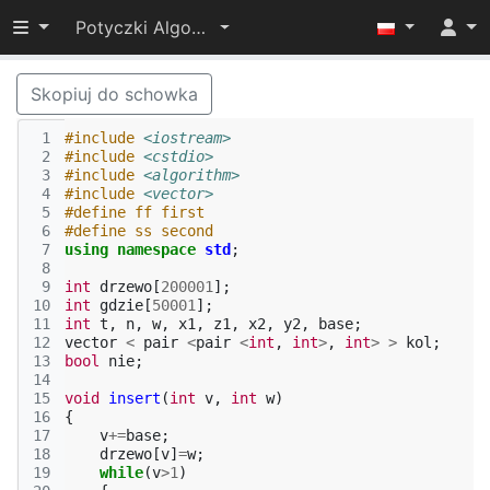
Przełącz widoczność menu
Potyczki Algorytmiczne 2014
Skopiuj do schowka
 1
#include
<iostream>
 2
#include
<cstdio>
 3
#include
<algorithm>
 4
#include
<vector>
 5
#define ff first
 6
#define ss second
 7
using
namespace
std
;
 8
 9
int
drzewo
[
200001
];
10
int
gdzie
[
50001
];
11
int
t
,
n
,
w
,
x1
,
z1
,
x2
,
y2
,
base
;
12
vector
<
pair
<
pair
<
int
,
int
>
,
int
>
>
kol
;
13
bool
nie
;
14
15
void
insert
(
int
v
,
int
w
)
16
{
17
v
+=
base
;
18
drzewo
[
v
]
=
w
;
19
while
(
v
>
1
)