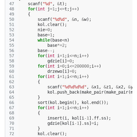
47
scanf
(
"%d"
,
&
t
);
48
for
(
int
j
=
1
;
j
<=
t
;
j
++
)
49
{
50
scanf
(
"%d%d"
,
&
n
,
&
w
);
51
kol
.
clear
();
52
nie
=
0
;
53
base
=
1
;
54
while
(
base
<
n
)
55
base
*=
2
;
56
base
--
;
57
for
(
int
i
=
1
;
i
<=
n
;
i
++
)
58
gdzie
[
i
]
=
0
;
59
for
(
int
i
=
0
;
i
<=
200000
;
i
++
)
60
drzewo
[
i
]
=
0
;
61
for
(
int
i
=
1
;
i
<=
n
;
i
++
)
62
{
63
scanf
(
"%d%d%d%d"
,
&
x1
,
&
z1
,
&
x2
,
&
y2
64
kol
.
push_back
(
make_pair
(
make_pair
(
mi
65
}
66
sort
(
kol
.
begin
(),
kol
.
end
());
67
for
(
int
i
=
1
;
i
<=
n
;
i
++
)
68
{
69
insert
(
i
,
kol
[
i
-1
].
ff
.
ss
);
70
gdzie
[
kol
[
i
-1
].
ss
]
=
i
;
71
}
72
kol
.
clear
();