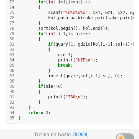
73
for
(
int
i
=
1
;
i
<=
n
;
i
++
)
74
{
75
scanf
(
"%d%d%d%d"
,
&
x1
,
&
z1
,
&
x2
,
&
y2
76
kol
.
push_back
(
make_pair
(
make_pair
(
mi
77
}
78
sort
(
kol
.
begin
(),
kol
.
end
());
79
for
(
int
i
=
1
;
i
<=
n
;
i
++
)
80
{
81
if
(
quary
(
1
,
gdzie
[
kol
[
i
-1
].
ss
]
-1
)
+
ko
82
{
83
nie
=
1
;
84
printf
(
"NIE
\n
"
);
85
break
;
86
}
87
insert
(
gdzie
[
kol
[
i
-1
].
ss
],
0
);
88
}
89
if
(
nie
==
0
)
90
{
91
printf
(
"TAK
\n
"
);
92
}
93
}
94
return
0
;
95
}
Działa na bazie
OIOIOI
,