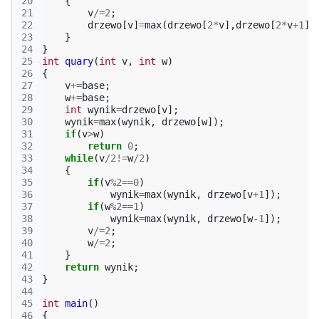
20
{
21
v
/=
2
;
22
drzewo
[
v
]
=
max
(
drzewo
[
2
*
v
],
drzewo
[
2
*
v
+
1
])
23
}
24
}
25
int
quary
(
int
v
,
int
w
)
26
{
27
v
+=
base
;
28
w
+=
base
;
29
int
wynik
=
drzewo
[
v
];
30
wynik
=
max
(
wynik
,
drzewo
[
w
]);
31
if
(
v
>
w
)
32
return
0
;
33
while
(
v
/
2
!=
w
/
2
)
34
{
35
if
(
v
%
2
==
0
)
36
wynik
=
max
(
wynik
,
drzewo
[
v
+
1
]);
37
if
(
w
%
2
==
1
)
38
wynik
=
max
(
wynik
,
drzewo
[
w
-1
]);
39
v
/=
2
;
40
w
/=
2
;
41
}
42
return
wynik
;
43
}
44
45
int
main
()
46
{