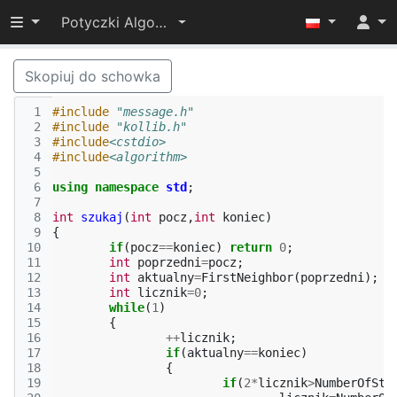
Przełącz widoczność menu
Potyczki Algorytmiczne 2014
Skopiuj do schowka
 1
#include
"message.h"
 2
#include
"kollib.h"
 3
#include
<cstdio>
 4
#include
<algorithm>
 5
 6
using
namespace
std
;
 7
 8
int
szukaj
(
int
pocz
,
int
koniec
)
 9
{
10
if
(
pocz
==
koniec
)
return
0
;
11
int
poprzedni
=
pocz
;
12
int
aktualny
=
FirstNeighbor
(
poprzedni
);
13
int
licznik
=
0
;
14
while
(
1
)
15
{
16
++
licznik
;
17
if
(
aktualny
==
koniec
)
18
{
19
if
(
2
*
licznik
>
NumberOfStu