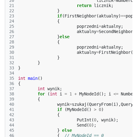
20
licznik
=
NumberOf
21
return
licznik
;
22
}
23
if
(
FirstNeighbor
(
aktualny
)
==
popr
24
{
25
poprzedni
=
aktualny
;
26
aktualny
=
SecondNeighbor
(
27
}
else
28
{
29
poprzedni
=
aktualny
;
30
aktualny
=
FirstNeighbor
(
a
31
}
32
}
33
}
34
35
int
main
()
36
{
37
int
wynik
;
38
for
(
int
i
=
1
+
MyNodeId
();
i
<=
Number
39
{
40
wynik
=
szukaj
(
QueryFrom
(
i
),
QueryT
41
if
(
MyNodeId
()
>
0
)
42
{
43
PutInt
(
0
,
wynik
);
44
Send
(
0
);
45
}
else
46
{
// MyNodeId == 0