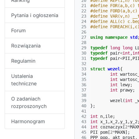
Ranking
 20
#define REP(i,n) fo
 21
#define FOR(a,b,c) 
 22
#define FORD(a,b,c)
Pytania i ogłoszenia
 23
#define VAR(v,n) __
 24
#define ALL(c) c.be
 25
#define FOREACH(i,c
Forum
 26
 27
using
namespace
std
 28
Rozwiązania
 29
typedef
long
long
L
 30
typedef
pair
<
int
,
in
 31
typedef
pair
<
PII
,
PI
Regulamin
 32
 33
struct
wezel
{
 34
int
wartosc
Ustalenia
 35
int
wartosc
techniczne
 36
int
lewy
;
 37
int
prawy
;
 38
O zadaniach
 39
wezel
(
int
_
rozproszonych
 40
};
 41
 42
int
n
,
ile
;
Harmonogram
 43
int
x_1
,
x_2
,
y_1
,
y_2
 44
int
coznaczyx
[
2
*
MAX
 45
PII
pom
[
2
*
MAXN
];
 46
PPP
pop
,
akt_prost
,