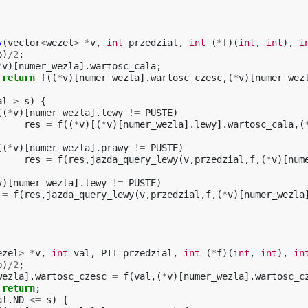
y
(
vector
<
wezel
>
*
v
,
int
przedzial
,
int
(
*
f
)(
int
,
int
),
i
p
)
/
2
;
*
v
)[
numer_wezla
].
wartosc_cala
;
return
f
((
*
v
)[
numer_wezla
].
wartosc_czesc
,(
*
v
)[
numer_wez
al
>
s
)
{
((
*
v
)[
numer_wezla
].
lewy
!=
PUSTE
)
res
=
f
((
*
v
)[(
*
v
)[
numer_wezla
].
lewy
].
wartosc_cala
,(
((
*
v
)[
numer_wezla
].
prawy
!=
PUSTE
)
res
=
f
(
res
,
jazda_query_lewy
(
v
,
przedzial
,
f
,(
*
v
)[
num
v
)[
numer_wezla
].
lewy
!=
PUSTE
)
=
f
(
res
,
jazda_query_lewy
(
v
,
przedzial
,
f
,(
*
v
)[
numer_wezla
ezel
>
*
v
,
int
val
,
PII
przedzial
,
int
(
*
f
)(
int
,
int
),
in
p
)
/
2
;
wezla
].
wartosc_czesc
=
f
(
val
,(
*
v
)[
numer_wezla
].
wartosc_c
return
;
al
.
ND
<=
s
)
{