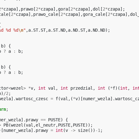
2
*
czapa
],
prawo
[
2
*
czapa
],
gora
[
2
*
czapa
],
dol
[
2
*
czapa
];
cale
[
2
*
czapa
],
prawo_cale
[
2
*
czapa
],
gora_cale
[
2
*
czapa
],
dol
{
%d %d %d
\n
"
,
a
.
ST
.
ST
,
a
.
ST
.
ND
,
a
.
ND
.
ST
,
a
.
ND
.
ND
);
b
)
{
b
?
a
:
b
;
b
)
{
b
?
a
:
b
;
ctor
<
wezel
>
*
v
,
int
val
,
int
przedzial
,
int
(
*
f
)(
int
,
in
p
)
/
2
;
wezla
].
wartosc_czesc
=
f
(
val
,(
*
v
)[
numer_wezla
].
wartosc_c
urn
;
mer_wezla
].
prawy
==
PUSTE
)
{
>
PB
(
wezel
(
val
,
el_neutr
,
PUSTE
,
PUSTE
));
)[
numer_wezla
].
prawy
=
int
(
v
->
size
())
-1
;