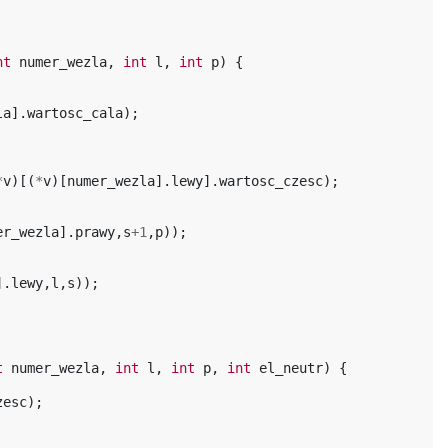
nt
numer_wezla
,
int
l
,
int
p
)
{
la
].
wartosc_cala
);
*
v
)[(
*
v
)[
numer_wezla
].
lewy
].
wartosc_czesc
);
er_wezla
].
prawy
,
s
+
1
,
p
));
].
lewy
,
l
,
s
));
t
numer_wezla
,
int
l
,
int
p
,
int
el_neutr
)
{
zesc
);