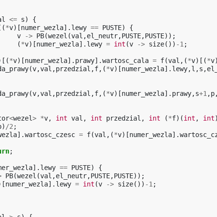
al
<=
s
)
{
((
*
v
)[
numer_wezla
].
lewy
==
PUSTE
)
{
v
->
PB
(
wezel
(
val
,
el_neutr
,
PUSTE
,
PUSTE
));
(
*
v
)[
numer_wezla
].
lewy
=
int
(
v
->
size
())
-1
;
)[(
*
v
)[
numer_wezla
].
prawy
].
wartosc_cala
=
f
(
val
,(
*
v
)[(
*
v
da_prawy
(
v
,
val
,
przedzial
,
f
,(
*
v
)[
numer_wezla
].
lewy
,
l
,
s
,
el
da_prawy
(
v
,
val
,
przedzial
,
f
,(
*
v
)[
numer_wezla
].
prawy
,
s
+
1
,
p
tor
<
wezel
>
*
v
,
int
val
,
int
przedzial
,
int
(
*
f
)(
int
,
int
p
)
/
2
;
wezla
].
wartosc_czesc
=
f
(
val
,(
*
v
)[
numer_wezla
].
wartosc_c
urn
;
mer_wezla
].
lewy
==
PUSTE
)
{
>
PB
(
wezel
(
val
,
el_neutr
,
PUSTE
,
PUSTE
));
)[
numer_wezla
].
lewy
=
int
(
v
->
size
())
-1
;