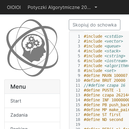
OIOIOI
Potyczki Algorytmiczne 2014
Skopiuj do schowka
  1
#include
<cstdio>
  2
#include
<vector>
  3
#include
<queue>
  4
#include
<stack>
  5
#include
<cstring>
  6
#include
<iostream>
  7
#include
<algorithm
  8
#include
<set>
  9
#define MAXN 100007
 10
#define BRUT 20000
 11
//#define czapa 16
Menu
 12
#define PUSTE -1
 13
#define czapa 26214
 14
#define INF 1000000
Start
 15
#define PB push_bac
 16
#define MP make_pai
Zadania
 17
#define ST first
 18
#define ND second
 19