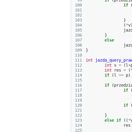
 99
if
(
przedzi
100
if
101
102
103
}
104
(
*
v
105
jaz
106
}
107
else
108
jaz
109
}
110
111
int
jazda_query_pra
112
int
s
=
(
l
+
113
int
res
=
(
114
if
(
l
==
p
)
115
116
if
(
przedzi
117
if
118
119
120
if
121
122
}
123
else
if
((
*
124
res
125