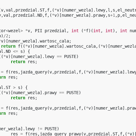
(
v
,
val
,
przedzial
.
ST
,
f
,(
*
v
)[
numer_wezla
].
lewy
,
l
,
s
,
el_neut
v
,
val
,
przedzial
.
ND
,
f
,(
*
v
)[
numer_wezla
].
prawy
,
s
+
1
,
p
,
el_ne
tor
<
wezel
>
*
v
,
PII
przedzial
,
int
(
*
f
)(
int
,
int
),
int
nu
p
)
/
2
;
*
v
)[
numer_wezla
].
wartosc_cala
;
return
f
((
*
v
)[
numer_wezla
].
wartosc_cala
,(
*
v
)[
numer_wezl
al
.
ND
<=
s
)
{
((
*
v
)[
numer_wezla
].
lewy
==
PUSTE
)
return
res
;
=
f
(
res
,
jazda_query
(
v
,
przedzial
,
f
,(
*
v
)[
numer_wezla
].
lew
urn
res
;
al
.
ST
>
s
)
{
((
*
v
)[
numer_wezla
].
prawy
==
PUSTE
)
return
res
;
=
f
(
res
,
jazda_query
(
v
,
przedzial
,
f
,(
*
v
)[
numer_wezla
].
pra
urn
res
;
mer_wezla
].
lewy
!=
PUSTE
)
res
=
f
(
res
,
jazda_query_prawy
(
v
,
przedzial
.
ST
,
f
,(
*
v
)