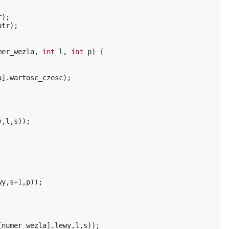
r
);
utr
);
mer_wezla
,
int
l
,
int
p
)
{
a
].
wartosc_czesc
);
y
,
l
,
s
));
wy
,
s
+
1
,
p
));
[
numer_wezla
].
lewy
,
l
,
s
));