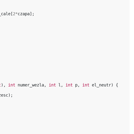
_cale
[
2
*
czapa
];
t
),
int
numer_wezla
,
int
l
,
int
p
,
int
el_neutr
)
{
zesc
);