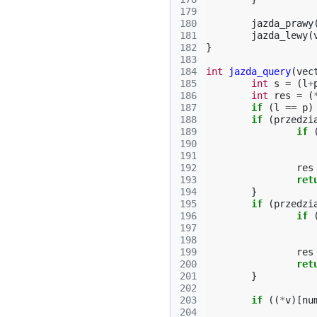
179
180
jazda_prawy
181
jazda_lewy
(
182
}
183
184
int
jazda_query
(
vec
185
int
s
=
(
l
+
186
int
res
=
(
187
if
(
l
==
p
)
188
if
(
przedzi
189
if
190
191
192
res
193
ret
194
}
195
if
(
przedzi
196
if
197
198
199
res
200
ret
201
}
202
203
if
((
*
v
)[
nu
204