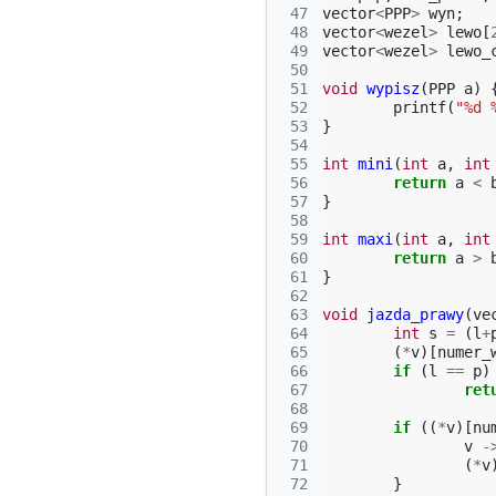
 47
vector
<
PPP
>
wyn
;
 48
vector
<
wezel
>
lewo
[
 49
vector
<
wezel
>
lewo_
 50
 51
void
wypisz
(
PPP
a
)
 52
printf
(
"%d 
 53
}
 54
 55
int
mini
(
int
a
,
int
 56
return
a
<
 57
}
 58
 59
int
maxi
(
int
a
,
int
 60
return
a
>
 61
}
 62
 63
void
jazda_prawy
(
ve
 64
int
s
=
(
l
+
 65
(
*
v
)[
numer_
 66
if
(
l
==
p
)
 67
ret
 68
 69
if
((
*
v
)[
nu
 70
v
-
 71
(
*
v
 72
}