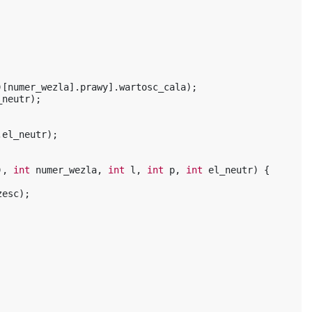
)[
numer_wezla
].
prawy
].
wartosc_cala
);
_neutr
);
,
el_neutr
);
),
int
numer_wezla
,
int
l
,
int
p
,
int
el_neutr
)
{
zesc
);