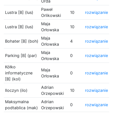
Orda
Paweł
Lustra [B] (lus)
10
rozwiązanie
Orlikowski
Maja
Lustra [B] (lus)
10
rozwiązanie
Orłowska
Maja
Bohater [B] (boh)
4
rozwiązanie
Orłowska
Maja
Parking [B] (par)
0
rozwiązanie
Orłowska
Kółko
Maja
informatyczne
0
rozwiązanie
Orłowska
[B] (kol)
Adrian
Iloczyn (ilo)
10
rozwiązanie
Orzepowski
Maksymalna
Adrian
0
rozwiązanie
podtablica (mak)
Orzepowski