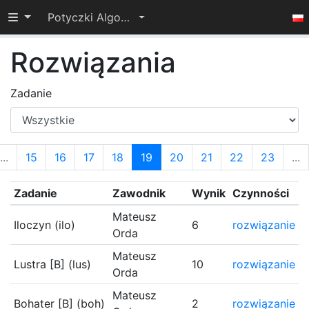
Przełącz widoczność menu
Potyczki Algorytmiczne 2014
Rozwiązania
Zadanie
...
15
16
17
18
19
20
21
22
23
...
Zadanie
Zawodnik
Wynik
Czynności
Mateusz
Iloczyn (ilo)
6
rozwiązanie
Orda
Mateusz
Lustra [B] (lus)
10
rozwiązanie
Orda
Mateusz
Bohater [B] (boh)
2
rozwiązanie