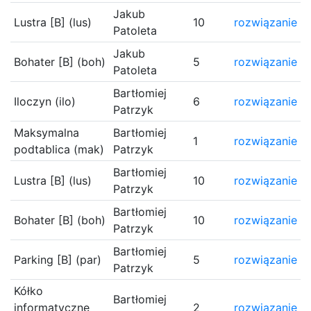
Jakub
Lustra [B] (lus)
10
rozwiązanie
Patoleta
Jakub
Bohater [B] (boh)
5
rozwiązanie
Patoleta
Bartłomiej
Iloczyn (ilo)
6
rozwiązanie
Patrzyk
Maksymalna
Bartłomiej
1
rozwiązanie
podtablica (mak)
Patrzyk
Bartłomiej
Lustra [B] (lus)
10
rozwiązanie
Patrzyk
Bartłomiej
Bohater [B] (boh)
10
rozwiązanie
Patrzyk
Bartłomiej
Parking [B] (par)
5
rozwiązanie
Patrzyk
Kółko
Bartłomiej
informatyczne
2
rozwiązanie