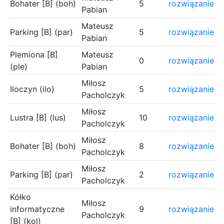
Bohater [B] (boh)
5
rozwiązanie
Pabian
Mateusz
Parking [B] (par)
5
rozwiązanie
Pabian
Plemiona [B]
Mateusz
0
rozwiązanie
(ple)
Pabian
Miłosz
Iloczyn (ilo)
5
rozwiązanie
Pacholczyk
Miłosz
Lustra [B] (lus)
10
rozwiązanie
Pacholczyk
Miłosz
Bohater [B] (boh)
8
rozwiązanie
Pacholczyk
Miłosz
Parking [B] (par)
2
rozwiązanie
Pacholczyk
Kółko
Miłosz
informatyczne
9
rozwiązanie
Pacholczyk
[B] (kol)