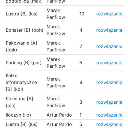
podtablica (mak)
Panfiłow
Marek
Lustra [B] (lus)
10
rozwiązanie
Panfiłow
Marek
Bohater [B] (boh)
4
rozwiązanie
Panfiłow
Pakowanie [A]
Marek
2
rozwiązanie
(pak)
Panfiłow
Marek
Parking [B] (par)
5
rozwiązanie
Panfiłow
Kółko
Marek
informatyczne
9
rozwiązanie
Panfiłow
[B] (kol)
Plemiona [B]
Marek
3
rozwiązanie
(ple)
Panfiłow
Iloczyn (ilo)
Artur Pardo
1
rozwiązanie
Lustra [B] (lus)
Artur Pardo
5
rozwiązanie