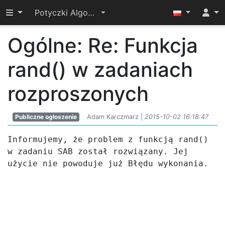
Przełącz widoczność menu
Potyczki Algorytmiczne 2015
Ogólne: Re: Funkcja
rand() w zadaniach
rozproszonych
Publiczne ogłoszenie
Adam Karczmarz |
2015-10-02 16:18:47
Informujemy, że problem z funkcją rand() 
w zadaniu SAB został rozwiązany. Jej 
użycie nie powoduje już Błędu wykonania.