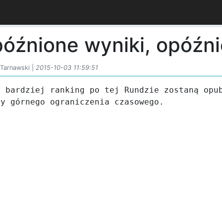
óźnione wyniki, opóźni
 Tarnawski |
2015-10-03 11:59:51
 bardziej ranking po tej Rundzie zostaną opub
my górnego ograniczenia czasowego.