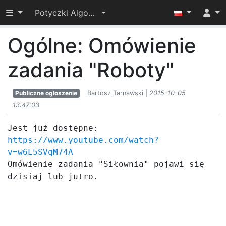
Przełącz widoczność menu
Potyczki Algorytmiczne 2015
Ogólne: Omówienie
zadania "Roboty"
Publiczne ogłoszenie
Bartosz Tarnawski |
2015-10-05
13:47:03
https://www.youtube.com/watch?
v=w6L5SVqM74A
Omówienie zadania "Siłownia" pojawi się 
dzisiaj lub jutro.