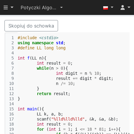
Przełącz widoczność menu
Potyczki Algorytmiczne 2015
Skopiuj do schowka
 1
#include
<cstdio>
 2
using
namespace
std
;
 3
#define LL long long 
 4
 5
int
f
(
LL
n
){
 6
int
result
=
0
;
 7
while
(
n
>
0
){
 8
int
digit
=
n
%
10
;
 9
result
+=
digit
*
digit
;
10
n
/=
10
;
11
}
12
return
result
;
13
}
14
15
int
main
(){
16
LL
k
,
a
,
b
;
17
scanf
(
"%lld%lld%lld"
,
&
k
,
&
a
,
&
b
);
18
int
result
=
0
;
19
for
(
int
i
=
1
;
i
<=
18
*
81
;
i
++
){