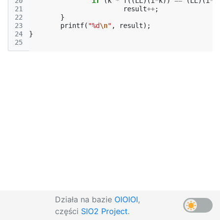
20
if
(
k
*
f
((
LL
)(
i
*
k
))
==
(
LL
)(
i
*
k
21
result
++
;
22
}
23
printf
(
"%d
\n
"
,
result
);
24
}
25
Działa na bazie
OIOIOI
,
części
SIO2 Project
.