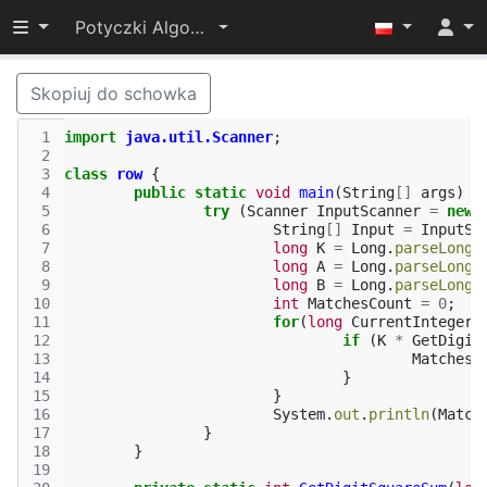
Przełącz widoczność menu
Potyczki Algorytmiczne 2015
Skopiuj do schowka
 1
import
java.util.Scanner
;
 2
 3
class
row
{
 4
public
static
void
main
(
String
[]
args
)
{
 5
try
(
Scanner
InputScanner
=
new
 6
String
[]
Input
=
InputSc
 7
long
K
=
Long
.
parseLong
(
 8
long
A
=
Long
.
parseLong
(
 9
long
B
=
Long
.
parseLong
(
10
int
MatchesCount
=
0
;
11
for
(
long
CurrentInteger
12
if
(
K
*
GetDigit
13
MatchesC
14
}
15
}
16
System
.
out
.
println
(
Match
17
}
18
}
19