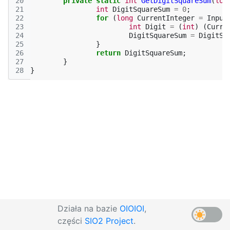
20
private
static
int
GetDigitSquareSum
(
lon
21
int
DigitSquareSum
=
0
;
22
for
(
long
CurrentInteger
=
Input
23
int
Digit
=
(
int
)
(
Curre
24
DigitSquareSum
=
DigitSq
25
}
26
return
DigitSquareSum
;
27
}
28
}
Działa na bazie
OIOIOI
,
części
SIO2 Project
.