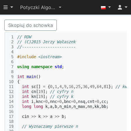
Przełącz widoczność menu
Potyczki Algorytmiczne 2015
Skopiuj do schowka
 1
// ROW
 2
// (C)2015 Jerzy Wałaszek
 3
//-----------------------
 4
 5
#include
<iostream>
 6
 7
using
namespace
std
;
 8
 9
int
main
()
10
{
11
int
sc
[]
=
{
0
,
1
,
4
,
9
,
16
,
25
,
36
,
49
,
64
,
81
};
// kwa
12
int
cn
[
19
];
// cyfry n
13
int
kn
[
19
];
// cyfry k
14
int
i
,
knc
=
0
,
nnc
=
0
,
bnc
=
0
,
nsq
,
cnt
=
0
,
cc
;
15
long
long
k
,
a
,
b
,
n_min
,
n_max
,
nn
,
kk
,
bb
;
16
17
cin
>>
k
>>
a
>>
b
;
18
19
// Wyznaczamy pierwsze n