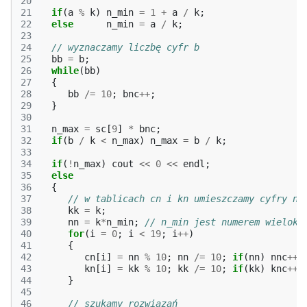
20
21
if
(
a
%
k
)
n_min
=
1
+
a
/
k
;
22
else
n_min
=
a
/
k
;
23
24
// wyznaczamy liczbę cyfr b
25
bb
=
b
;
26
while
(
bb
)
27
{
28
bb
/=
10
;
bnc
++
;
29
}
30
31
n_max
=
sc
[
9
]
*
bnc
;
32
if
(
b
/
k
<
n_max
)
n_max
=
b
/
k
;
33
34
if
(
!
n_max
)
cout
<<
0
<<
endl
;
35
else
36
{
37
// w tablicach cn i kn umieszczamy cyfry n 
38
kk
=
k
;
39
nn
=
k
*
n_min
;
// n_min jest numerem wielokr
40
for
(
i
=
0
;
i
<
19
;
i
++
)
41
{
42
cn
[
i
]
=
nn
%
10
;
nn
/=
10
;
if
(
nn
)
nnc
++
;
43
kn
[
i
]
=
kk
%
10
;
kk
/=
10
;
if
(
kk
)
knc
++
;
44
}
45
46
// szukamy rozwiązań