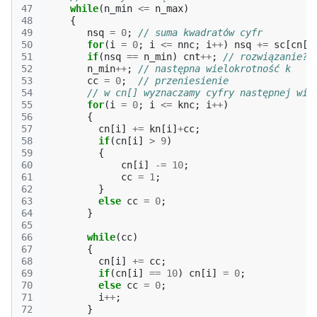
47
while
(
n_min
<=
n_max
)
48
{
49
nsq
=
0
;
// suma kwadratów cyfr
50
for
(
i
=
0
;
i
<=
nnc
;
i
++
)
nsq
+=
sc
[
cn
[
i
51
if
(
nsq
==
n_min
)
cnt
++
;
// rozwiązanie?
52
n_min
++
;
// następna wielokrotność k
53
cc
=
0
;
// przeniesienie
54
// w cn[] wyznaczamy cyfry następnej wie
55
for
(
i
=
0
;
i
<=
knc
;
i
++
)
56
{
57
cn
[
i
]
+=
kn
[
i
]
+
cc
;
58
if
(
cn
[
i
]
>
9
)
59
{
60
cn
[
i
]
-=
10
;
61
cc
=
1
;
62
}
63
else
cc
=
0
;
64
}
65
66
while
(
cc
)
67
{
68
cn
[
i
]
+=
cc
;
69
if
(
cn
[
i
]
==
10
)
cn
[
i
]
=
0
;
70
else
cc
=
0
;
71
i
++
;
72
}