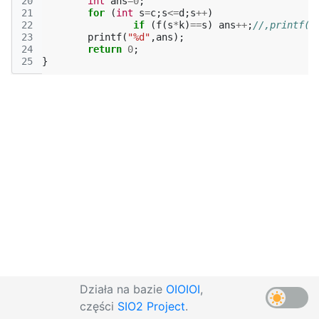
20
int
ans
=
0
;
21
for
(
int
s
=
c
;
s
<=
d
;
s
++
)
22
if
(
f
(
s
*
k
)
==
s
)
ans
++
;
//,printf("
23
printf
(
"%d"
,
ans
);
24
return
0
;
25
}
Działa na bazie
OIOIOI
,
części
SIO2 Project
.