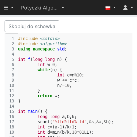
Przełącz widoczność menu
Potyczki Algorytmiczne 2015
Skopiuj do schowka
 1
#include
<cstdio>
 2
#include
<algorithm>
 3
using
namespace
std
;
 4
 5
int
f
(
long
long
n
)
{
 6
int
w
=
0
;
 7
while
(
n
)
{
 8
int
c
=
n
%
10
;
 9
w
+=
c
*
c
;
10
n
/=
10
;
11
}
12
return
w
;
13
}
14
15
int
main
()
{
16
long
long
a
,
b
,
k
;
17
scanf
(
"%lld%lld%lld"
,
&
k
,
&
a
,
&
b
);
18
int
c
=
(
a
-1
)
/
k
+
1
;
19
int
d
=
min
(
b
/
k
,
18
*
81L
L
);