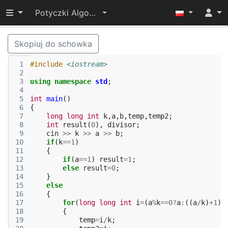
Przełącz widoczność menu
Potyczki Algorytmiczne 2015
Skopiuj do schowka
 1
#include
<iostream>
 2
 3
using
namespace
std
;
 4
 5
int
main
()
 6
{
 7
long
long
int
k
,
a
,
b
,
temp
,
temp2
;
 8
int
result
(
0
),
divisor
;
 9
cin
>>
k
>>
a
>>
b
;
10
if
(
k
==
1
)
11
{
12
if
(
a
==
1
)
result
=
1
;
13
else
result
=
0
;
14
}
15
else
16
{
17
for
(
long
long
int
i
=
(
a
%
k
==
0
?
a
:
((
a
/
k
)
+
1
)
*
18
{
19
temp
=
i
/
k
;