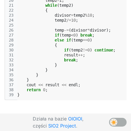
20
temp2
=
i
;
21
while
(
temp2
)
22
{
23
divisor
=
temp2
%
10
;
24
temp2
/=
10
;
25
26
temp
-=
(
divisor
*
divisor
);
27
if
(
temp
<
0
)
break
;
28
else
if
(
temp
==
0
)
29
{
30
if
(
temp2
!=
0
)
continue
;
31
result
++
;
32
break
;
33
}
34
}
35
}
36
}
37
cout
<<
result
<<
endl
;
38
return
0
;
39
}
Działa na bazie
OIOIOI
,
części
SIO2 Project
.